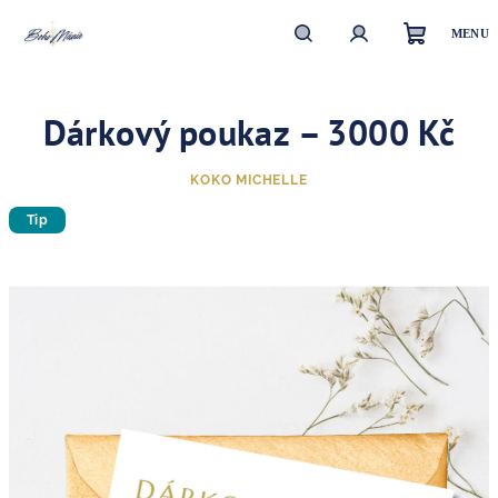
Přejít
na
obsah
Nákupn
Hledat
Přihlášení
Dárkový poukaz – 3000 Kč
košík
KOKO MICHELLE
Tip