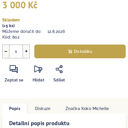
3 000 Kč
Měrná
Skladem
cena:
(>5 ks)
Můžeme doručit do:
12.8.2026
Kód:
802
−
+
Do košíku
Zeptat se
Hlídat
Sdílet
Popis
Diskuze
Značka
Koko Michelle
Detailní popis produktu