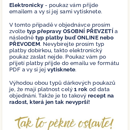
Elektronicky
- poukaz vám přijde
emailem a vy si jej sami vytisknete.
V tomto případě v objednávce prosím
zvolte
typ přepravy OSOBNÍ PŘEVZETÍ
a
následně
typ platby buď ONLINE nebo
PŘEVODEM
. Nevybírejte prosím typ
platby dobírkou, takto elektronický
poukaz zaslat nejde. Poukaz vám po
přijetí platby přijde do emailu ve formátu
PDF a vy si jej
vytisknete
.
Výhodou obou typů dárkových poukazů
je, že mají platnost celý
1 rok
od data
objednání. Takže je to takový
recept na
radost, která jen tak nevyprší!