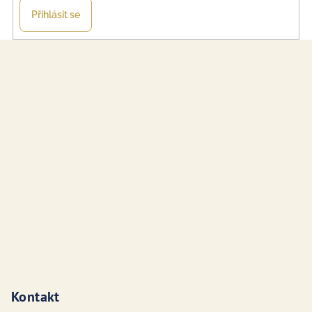
Přihlásit se
Z
á
p
a
t
í
Kontakt