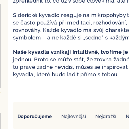
zpřehlednit to, co už v sobě člověk má, ale
Siderické kyvadlo reaguje na mikropohyby t
se často používá při meditaci, rozhodování,
rovnováhy. Každé kyvadlo má svůj charakte
symbolem – a ne každé si „sedne“ s každým
Naše kyvadla vznikají intuitivně, tvoříme je
jednou. Proto se může stát, že zrovna žádn
tu právě žádné nevidíš, můžeš se inspirovat
kyvadla, které bude ladit přímo s tebou.
Ř
Doporučujeme
Nejlevnější
Nejdražší
N
a