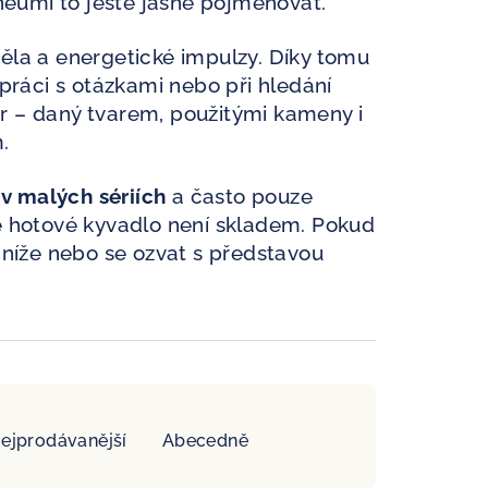
 neumí to ještě jasně pojmenovat.
ěla a energetické impulzy. Díky tomu
 práci s otázkami nebo při hledání
r – daný tvarem, použitými kameny i
.
 v malých sériích
a často pouze
é hotové kyvadlo není skladem. Pokud
 níže nebo se ozvat s představou
ejprodávanější
Abecedně