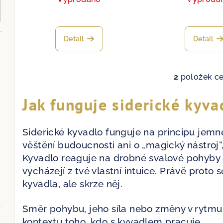
t
ů
Detail
Detail
2
položek c
O
v
Jak funguje siderické kyva
l
á
Siderické kyvadlo funguje na principu jemn
d
věštění budoucnosti ani o „magický nástroj“
a
Kyvadlo reaguje na drobné svalové pohyby 
c
vycházejí z tvé vlastní intuice. Právě proto 
í
kyvadla, ale skrze něj.
p
r
Směr pohybu, jeho síla nebo změny v rytmu 
v
kontextu toho, kdo s kyvadlem pracuje.