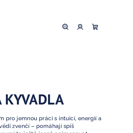
Hledat
Přihlášení
Nákupní
košík
 KYVADLA
 pro jemnou práci s intuicí, energií a
ědi zvenčí – pomáhají spíš