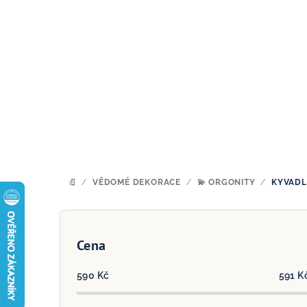
Přejít
na
obsah
/
VĚDOMÉ DEKORACE
/
💫 ORGONITY
/
KYVADL
DOMŮ
P
o
Cena
s
590
Kč
591
K
t