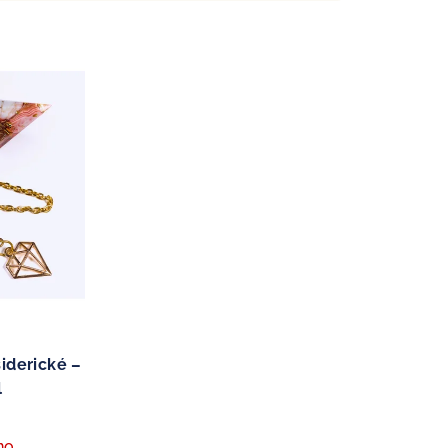
iderické –
l
no