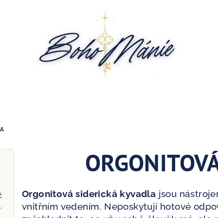
A
ORGONITOVÁ
Orgonitová siderická kyvadla
jsou nástrojem
č
vnitřním vedením. Neposkytují hotové odpov