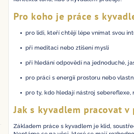
k
Pro koho je práce s kyvad
y
v
ý
pro lidi, kteří chtějí lépe vnímat svou int
p
při meditaci nebo ztišení mysli
i
s
při hledání odpovědí na jednoduché, j
u
pro práci s energií prostoru nebo vlast
pro ty, kdo hledají nástroj sebereflexe, 
Jak s kyvadlem pracovat v 
Základem práce s kyvadlem je klid, soustře
Neptáme se na věci, které se mají rozhodnou