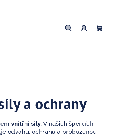
Hledat
Přihlášení
Nákupní
košík
íly a ochrany
em vnitřní síly.
V našich špercích,
zuje odvahu, ochranu a probuzenou