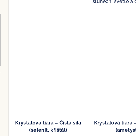
sluneční světlo a 
Krystalová tiára – Čistá síla
Krystalová tiára –
(selenit, křišťál)
(ametys