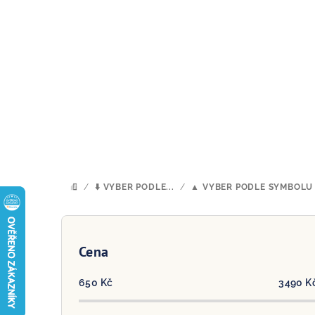
Přejít
na
obsah
/
⬇️ VYBER PODLE...
/
▲ VYBER PODLE SYMBOLU
DOMŮ
P
o
Cena
s
650
Kč
3490
K
t