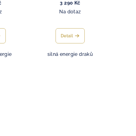
č
3 290 Kč
z
Na dotaz
Detail
nergie
silná energie draků