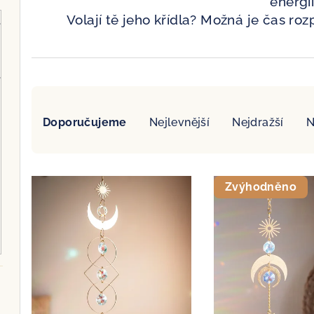
energii
Volají tě jeho křídla? Možná je čas roz
Ř
Doporučujeme
Nejlevnější
Nejdražší
N
a
z
V
e
Zvýhodněno
ý
n
p
í
i
p
s
r
p