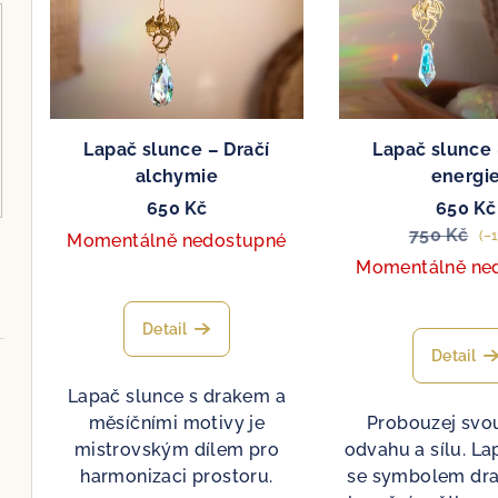
o
r
d
o
u
d
k
Lapač slunce – Dračí
Lapač slunce 
u
t
alchymie
energi
k
ů
650 Kč
650 Kč
750 Kč
t
(–1
Momentálně nedostupné
Momentálně ne
ů
Detail
Detail
Lapač slunce s drakem a
měsíčními motivy je
Probouzej svou
mistrovským dílem pro
odvahu a sílu. La
harmonizaci prostoru.
se symbolem dra