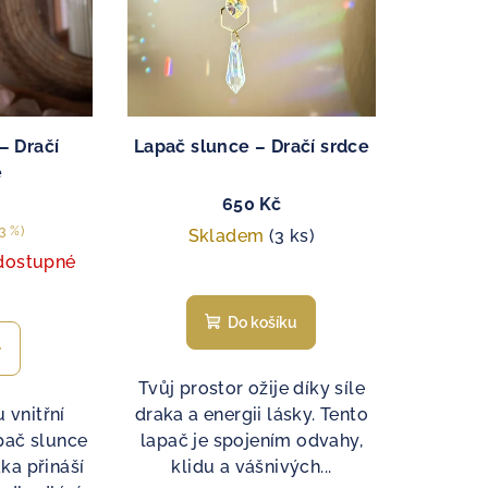
– Dračí
Lapač slunce – Dračí srdce
e
650 Kč
3 %)
Skladem
(3 ks)
dostupné
Do košíku
Tvůj prostor ožije díky síle
 vnitřní
draka a energii lásky. Tento
pač slunce
lapač je spojením odvahy,
ka přináší
klidu a vášnivých...