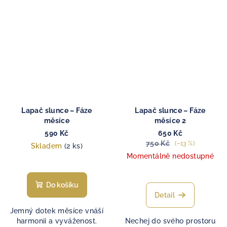
Lapač slunce – Fáze
Lapač slunce – Fáze
měsíce
měsíce 2
590 Kč
650 Kč
750 Kč
(–13 %)
Skladem
(2 ks)
Momentálně nedostupné
Do košíku
Detail
Jemný dotek měsíce vnáší
harmonii a vyváženost.
Nechej do svého prostoru