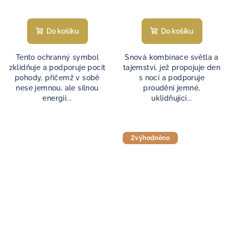
Do košíku
Do košíku
Tento ochranný symbol
Snová kombinace světla a
zklidňuje a podporuje pocit
tajemství, jež propojuje den
pohody, přičemž v sobě
s nocí a podporuje
nese jemnou, ale silnou
proudění jemné,
energii...
uklidňující...
Zvýhodněno