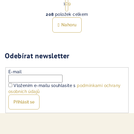
t
1
9
O
r
208
položek celkem
á
v
n
l
Nahoru
k
á
o
d
v
a
á
n
c
Odebírat newsletter
í
í
p
r
E-mail
v
k
Vložením e-mailu souhlasíte s
podmínkami ochrany
y
osobních údajů
v
Přihlásit se
ý
p
Z
i
á
s
p
u