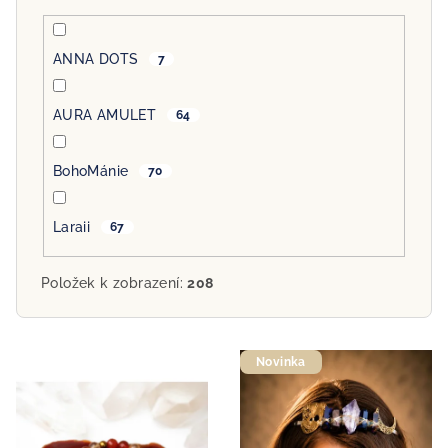
ANNA DOTS
7
AURA AMULET
64
BohoMánie
70
Laraii
67
Položek k zobrazení:
208
V
Novinka
ý
p
i