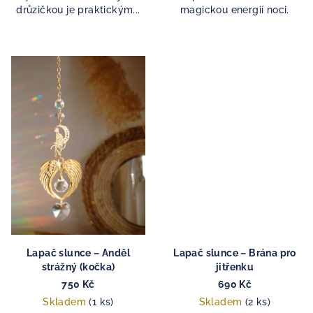
drůzičkou je praktickým...
magickou energií noci.
Lapač slunce – Anděl
Lapač slunce – Brána pro
strážný (kočka)
jitřenku
750 Kč
690 Kč
Skladem
(1 ks)
Skladem
(2 ks)