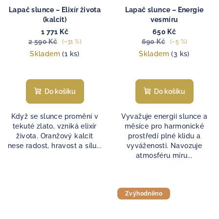
Lapač slunce – Elixír života
Lapač slunce – Energie
(kalcit)
vesmíru
1 771 Kč
650 Kč
2 590 Kč
690 Kč
(–31 %)
(–5 %)
Skladem
(1 ks)
Skladem
(3 ks)
Do košíku
Do košíku
Když se slunce promění v
Vyvažuje energii slunce a
tekuté zlato, vzniká elixír
měsíce pro harmonické
života. Oranžový kalcit
prostředí plné klidu a
nese radost, hravost a sílu...
vyváženosti. Navozuje
atmosféru míru...
Zvýhodněno