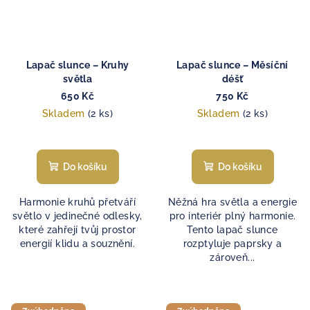
Lapač slunce – Kruhy
Lapač slunce – Měsíční
světla
déšť
650 Kč
750 Kč
Skladem
(2 ks)
Skladem
(2 ks)
Do košíku
Do košíku
Harmonie kruhů přetváří
Něžná hra světla a energie
světlo v jedinečné odlesky,
pro interiér plný harmonie.
které zahřejí tvůj prostor
Tento lapač slunce
energií klidu a souznění.
rozptyluje paprsky a
zároveň...