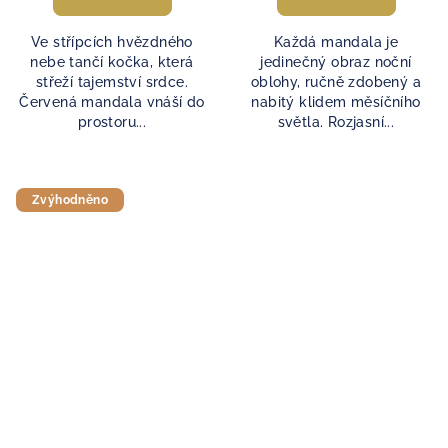
Ve střípcích hvězdného
Každá mandala je
nebe tančí kočka, která
jedinečný obraz noční
střeží tajemství srdce.
oblohy, ručně zdobený a
Červená mandala vnáší do
nabitý klidem měsíčního
prostoru...
světla. Rozjasní...
Zvýhodněno