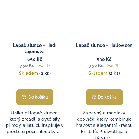
Lapač slunce – Hadí
Lapač slunce – Halloween
tajemství
650 Kč
530 Kč
750 Kč
750 Kč
(–13 %)
(–29 %)
Skladem
(2 ks)
Skladem
(2 ks)
Do košíku
Do košíku
Unikátní lapač slunce,
Zábavný a magický
který zrcadlí skryté síly
doplněk, který kombinuje
přírody a intuici. Inspiruje v
hravost s elegantní krásou
prostoru pocit hloubky a...
křišťálů. Prosvětluje a
oživuje...