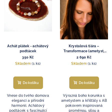
s
p
r
o
d
u
k
Achát plátek - achátový
Krystalová tiára –
t
podtácek
Transformace (ametyst,
křišťál)
ů
350 Kč
2 690 Kč
Skladem
(1 ks)
Skladem
(1 ks)
Do košíku
Do košíku
Vnese do tvého domova
Výrazná boho korunka s
eleganci a přírodní
ametystem a křišťály s AB
harmonii. Achátový
pokovem inspirovaná
podtácek s fascinující
proměnou, silou a