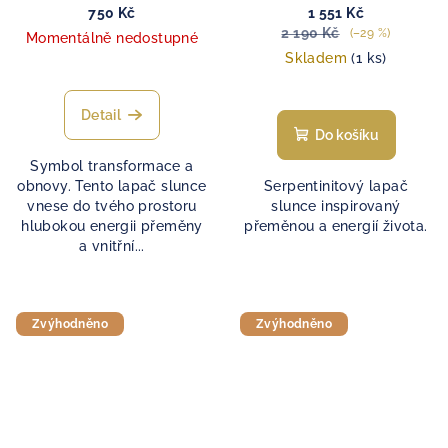
750 Kč
1 551 Kč
2 190 Kč
(–29 %)
Momentálně nedostupné
Skladem
(1 ks)
Detail
Do košíku
Symbol transformace a
obnovy. Tento lapač slunce
Serpentinitový lapač
vnese do tvého prostoru
slunce inspirovaný
hlubokou energii přeměny
přeměnou a energií života.
a vnitřní...
Zvýhodněno
Zvýhodněno