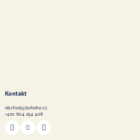
a
t
í
Kontakt
obchod
@
bohoho.cz
+420 604 254 408