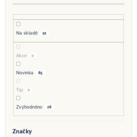
d
u
k
t
Na skladě
91
ů
Akce
0
Novinka
85
Tip
0
Zvýhodněno
28
Značky