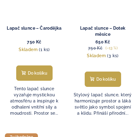
Lapač slunce – Čarodějka
Lapač slunce – Dotek
měsíce
750 Kč
650 Kč
750 Kč
(–13 %)
Skladem
(1 ks)
Skladem
(3 ks)
Do košíku
Do košíku
Tento lapač slunce
vyzařuje mystickou
Stylový lapač slunce, který
atmosféru a inspiruje k
harmonizuje prostor a láká
odhalení vnitřní síly a
světlo jako symbol spojení
moudrosti. Prostor se...
a klidu. Přináší přírodní...
Zvýhodněno