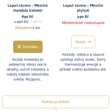
Lapač slunce – Měsíční
Lapač slunce – Měsíční
mandala (zelená)
plynutí
890 Kč
590 Kč
1 490 Kč
(–40 %)
Momentálně nedostupné
Skladem
(1 ks)
Detail
Do košíku
Hvězdy, měsíce a slunce
Každá mandala je
splétají zářivý tanec, který
jedinečný obraz noční
harmonizuje energii a
oblohy, ručně zdobený a
přináší světlo každému dni.
nabitý klidem měsíčního
světla. Rozjasní...
Načíst 24 dalších
S