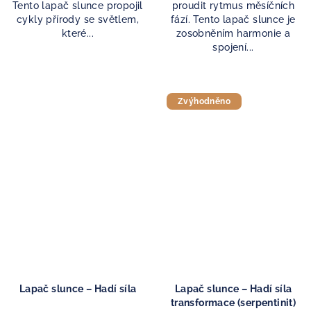
Tento lapač slunce propojil
proudit rytmus měsíčních
cykly přírody se světlem,
fází. Tento lapač slunce je
které...
zosobněním harmonie a
spojení...
Zvýhodněno
Lapač slunce – Hadí síla
Lapač slunce – Hadí síla
transformace (serpentinit)