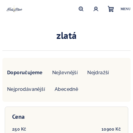
Přejít
na
obsah
Nákupn
Hledat
Přihlášení
zlatá
košík
Ř
a
Doporučujeme
Nejlevnější
Nejdražší
z
e
Nejprodávanější
Abecedně
n
í
p
Cena
r
o
250
Kč
10900
Kč