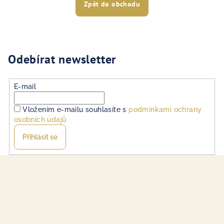
Zpět do obchodu
Odebírat newsletter
E-mail
Vložením e-mailu souhlasíte s
podmínkami ochrany
osobních údajů
Přihlásit se
Z
á
p
a
t