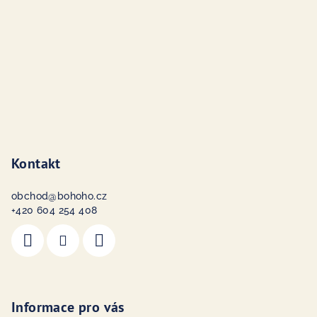
í
Kontakt
obchod
@
bohoho.cz
+420 604 254 408
Informace pro vás