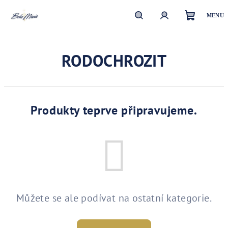
Přejít
na
obsah
Nákupn
Hledat
Přihlášení
RODOCHROZIT
košík
Produkty teprve připravujeme.
Můžete se ale podívat na ostatní kategorie.