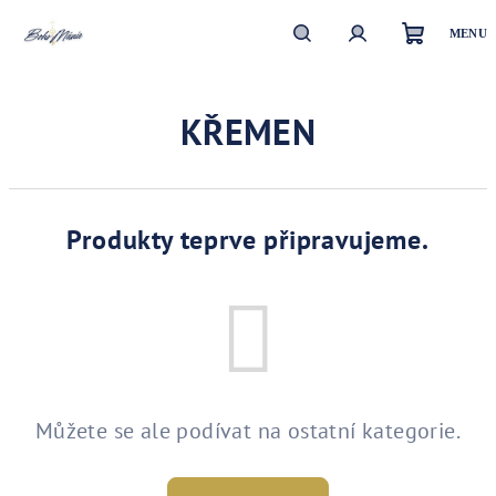
Přejít
na
obsah
Nákupn
Hledat
Přihlášení
KŘEMEN
košík
Produkty teprve připravujeme.
Můžete se ale podívat na ostatní kategorie.