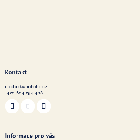
í
Kontakt
obchod
@
bohoho.cz
+420 604 254 408
Informace pro vás