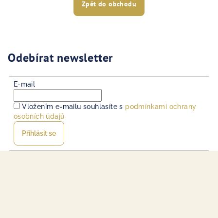
Zpět do obchodu
Odebírat newsletter
E-mail
Vložením e-mailu souhlasíte s
podmínkami ochrany
osobních údajů
Přihlásit se
Z
á
p
a
t