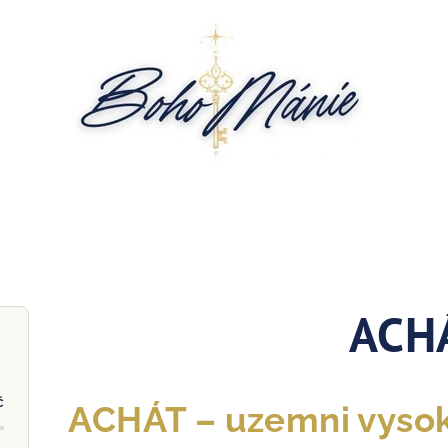
ACH
č
ACHÁT – uzemni vysok