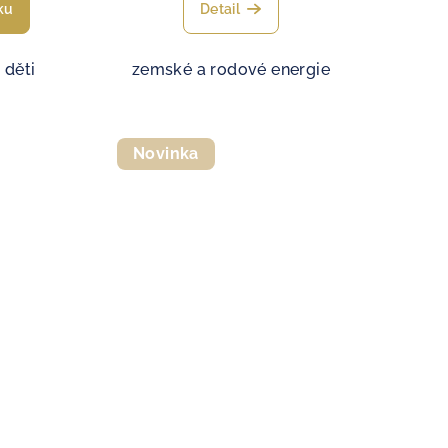
ku
Detail
 děti
zemské a rodové energie
Novinka