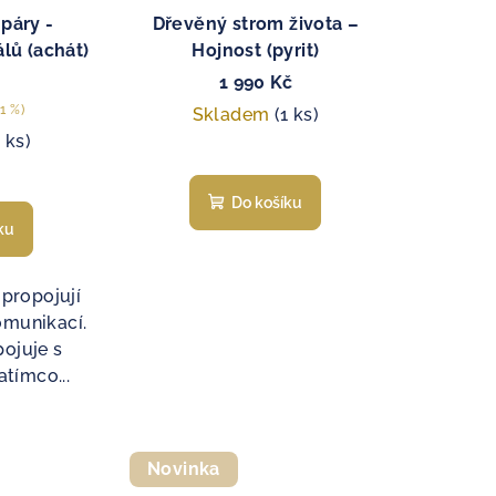
páry -
Dřevěný strom života –
lů (achát)
Hojnost (pyrit)
1 990 Kč
1 %)
Skladem
(1 ks)
1 ks)
Do košíku
ku
propojují
omunikací.
ojuje s
atímco...
Novinka