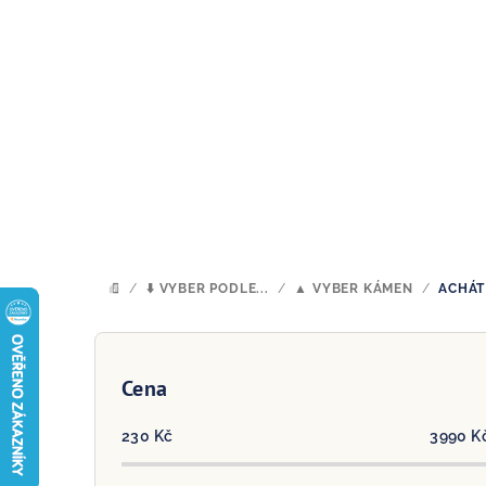
Přejít
na
obsah
/
⬇️ VYBER PODLE...
/
▲ VYBER KÁMEN
/
ACHÁT
DOMŮ
P
o
Cena
s
230
Kč
3990
K
t