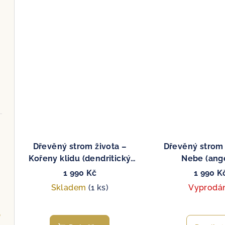
Dřevěný strom života –
Dřevěný strom 
Kořeny klidu (dendritický
Nebe (ange
opál)
1 990 Kč
1 990 K
Skladem
(1 ks)
Vyprodá
?