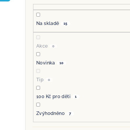
r
a
Na skladě
15
n
n
Akce
0
í
p
Novinka
10
a
Tip
0
n
e
100 Kč pro děti
1
l
Zvýhodněno
7