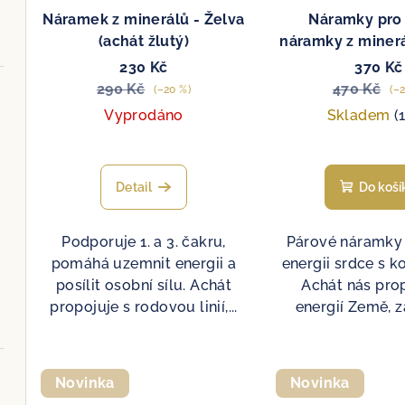
Náramek z minerálů - Želva
Náramky pro 
(achát žlutý)
náramky z minerá
230 Kč
370 Kč
290 Kč
470 Kč
(–20 %)
(–2
Vyprodáno
Skladem
(
Detail
Do koší
Podporuje 1. a 3. čakru,
Párové náramky 
pomáhá uzemnit energii a
energii srdce s k
posílit osobní sílu. Achát
Achát nás prop
propojuje s rodovou linií,...
energií Země, z
Novinka
Novinka