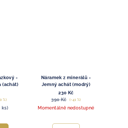
zkový -
Náramek z minerálů -
 (achát)
Jemný achát (modrý)
230 Kč
390 Kč
0 %)
(–41 %)
2 ks)
Momentálně nedostupné