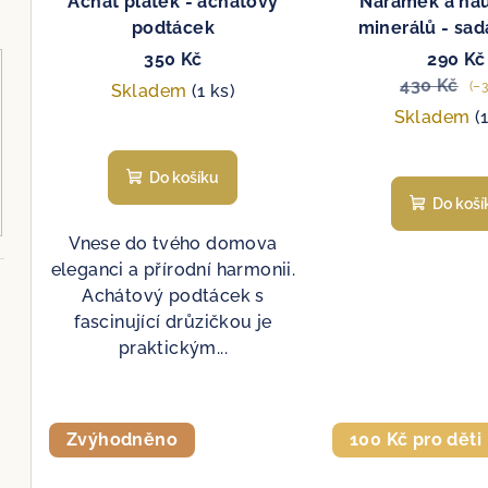
Achát plátek - achátový
Náramek a náu
u
t
podtácek
minerálů - sad
k
zelený
ů
350 Kč
290 Kč
430 Kč
t
(–3
Skladem
(1 ks)
Skladem
(
ů
Do košíku
Do koší
Vnese do tvého domova
eleganci a přírodní harmonii.
Achátový podtácek s
fascinující drůzičkou je
praktickým...
Zvýhodněno
100 Kč pro děti