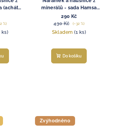
šnice z
Náramek a náušnice z
a (achát
minerálů - sada Hamsa
)
(achát zelený)
290 Kč
430 Kč
2 %)
(–32 %)
1 ks)
Skladem
(1 ks)
ku
Do košíku
Zvýhodněno