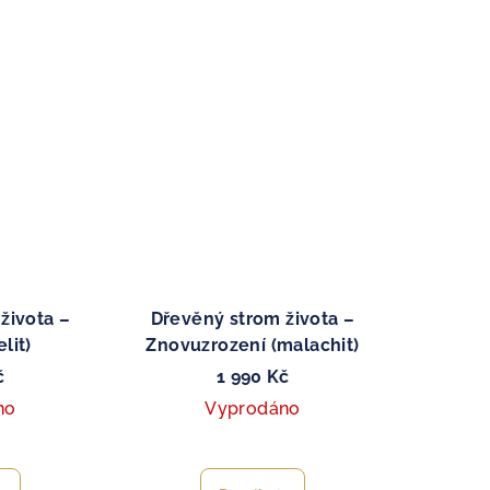
života –
Dřevěný strom života –
lit)
Znovuzrození (malachit)
č
1 990 Kč
no
Vyprodáno