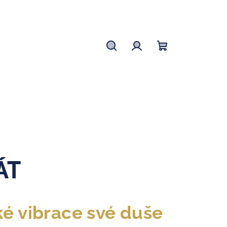
Hledat
Přihlášení
Nákupní
košík
ÁT
é vibrace své duše