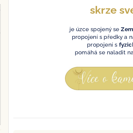
skrze sv
je úzce spojený se
Zem
propojení s předky a 
propojení s
fyzi
pomáhá se naladit n