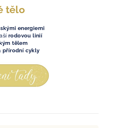
é tělo
skými energiemi
naší
rodovou linií
ckým tělem
a
přírodní cykly