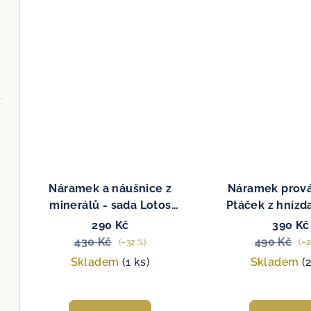
Náramek a náušnice z
Náramek prová
minerálů - sada Lotos
Ptáček z hnízda
(achát zelený)
290 Kč
390 Kč
430 Kč
490 Kč
(–32 %)
(–2
Skladem
(1 ks)
Skladem
(