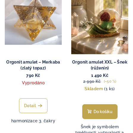
e
i
d
l
s
u
p
k
r
t
o
ů
d
u
k
Orgonit amulet – Merkaba
Orgonit amulet XXL – Šnek
t
(zlatý topaz)
(růženín)
ů
790 Kč
1 490 Kč
2 990 Kč
(–50 %)
Vyprodáno
Skladem
(1 ks)
Detail
Do košíku
harmonizace 3. čakry
Šnek je symbolem
trpělivosti, vytrvalosti a