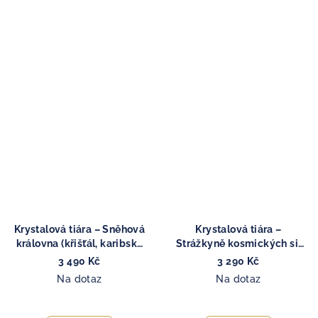
Krystalová tiára – Sněhová
Krystalová tiára –
královna (křišťál, karibský
Strážkyně kosmických sil
kalcit)
(křišťál)
3 490 Kč
3 290 Kč
Na dotaz
Na dotaz