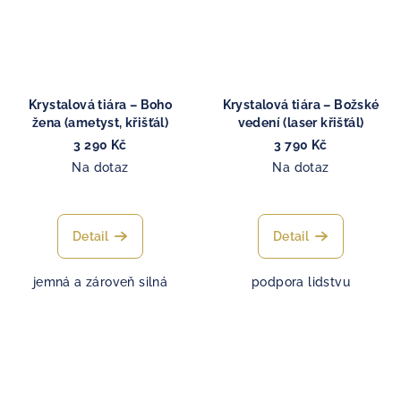
Krystalová tiára – Boho
Krystalová tiára – Božské
žena (ametyst, křišťál)
vedení (laser křišťál)
3 290 Kč
3 790 Kč
Na dotaz
Na dotaz
Detail
Detail
jemná a zároveň silná
podpora lidstvu