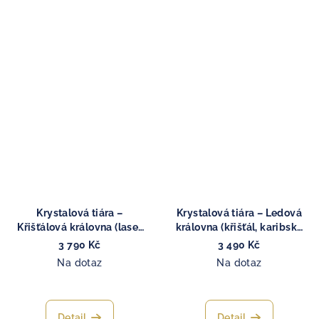
Krystalová tiára –
Krystalová tiára – Ledová
Křišťálová královna (laser
královna (křišťál, karibský
křišťál)
kalcit)
3 790 Kč
3 490 Kč
Na dotaz
Na dotaz
Detail
Detail