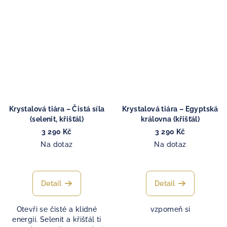
Krystalová tiára – Čistá síla
Krystalová tiára – Egyptská
(selenit, křišťál)
královna (křišťál)
3 290 Kč
3 290 Kč
Na dotaz
Na dotaz
Detail
Detail
Otevři se čisté a klidné
vzpomeň si
energii. Selenit a křišťál ti