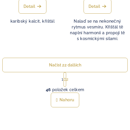
Detail
Detail
karibský kalcit, křišťál
Nalaď se na nekonečný
rytmus vesmíru. Křišťál tě
naplní harmonií a propojí tě
s kosmickými silami.
Načíst 22 dalších
S
t
1
2
O
r
46
položek celkem
á
v
n
l
Nahoru
k
á
o
d
v
a
á
n
c
í