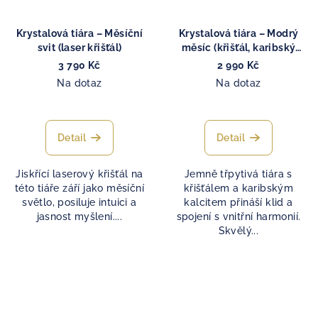
Krystalová tiára – Měsíční
Krystalová tiára – Modrý
svit (laser křišťál)
měsíc (křišťál, karibský
kalcit)
3 790 Kč
2 990 Kč
Na dotaz
Na dotaz
Detail
Detail
Jiskřící laserový křišťál na
Jemně třpytivá tiára s
této tiáře září jako měsíční
křišťálem a karibským
světlo, posiluje intuici a
kalcitem přináší klid a
jasnost myšlení....
spojení s vnitřní harmonií.
Skvělý...