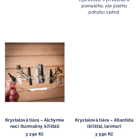
pomalého, ale jistého
pohybu vpřed.
Krystalová tiára – Alchymie
Krystalová tiára – Atlantida
noci (turmalíny, křišťál)
(křišťál, larimar)
3 290 Kč
3 590 Kč