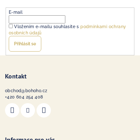
E-mail
Vložením e-mailu souhlasíte s
podmínkami ochrany
osobních údajů
Přihlásit se
Z
á
p
Kontakt
a
obchod
@
bohoho.cz
t
+420 604 254 408
í
Informace pro vás