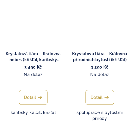
Krystalová tiára – Královna
Krystalová tiára – Královna
nebes (křišťál, karibský
přírodních bytostí (křišťál)
kalcit)
3 490 Kč
3 290 Kč
Na dotaz
Na dotaz
Detail
Detail
karibský kalcit, křišťál
spolupráce s bytostmi
přírody