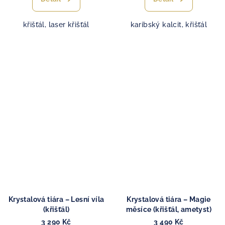
křišťál, laser křišťál
karibský kalcit, křišťál
Krystalová tiára – Lesní víla
Krystalová tiára – Magie
(křišťál)
měsíce (křišťál, ametyst)
3 290 Kč
3 490 Kč