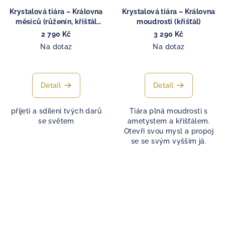
Krystalová tiára – Královna
Krystalová tiára – Královna
měsíců (růženín, křišťál
moudrosti (křišťál)
laser)
2 790 Kč
3 290 Kč
Na dotaz
Na dotaz
Detail
Detail
přijetí a sdílení tvých darů
Tiára plná moudrosti s
se světem
ametystem a křišťálem.
Otevři svou mysl a propoj
se se svým vyšším já.