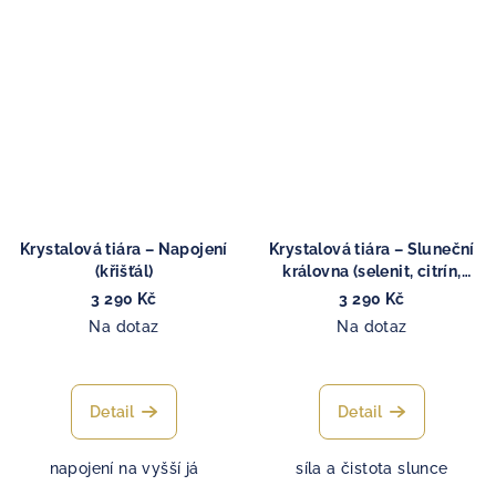
Krystalová tiára – Napojení
Krystalová tiára – Sluneční
(křišťál)
královna (selenit, citrín,
křišťál)
3 290 Kč
3 290 Kč
Na dotaz
Na dotaz
Detail
Detail
napojení na vyšší já
síla a čistota slunce