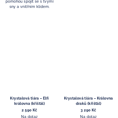
pomohou spojit se s tvými
sny a vnitřním klidem.
Krystalová tiára – Elfí
Krystalová tiára – Královna
královna (křišťál)
draků (křišťál)
2 590 Kč
3 290 Kč
Na dotaz
Na dotaz