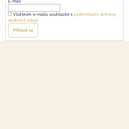
E-mail
Vložením e-mailu souhlasíte s
podmínkami ochrany
osobních údajů
Přihlásit se
Z
á
p
a
t
í