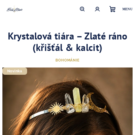
Přejít
na
obsah
Nákupn
Hledat
Přihlášení
Krystalová tiára – Zlaté ráno
košík
(křišťál & kalcit)
BOHOMÁNIE
Novinka