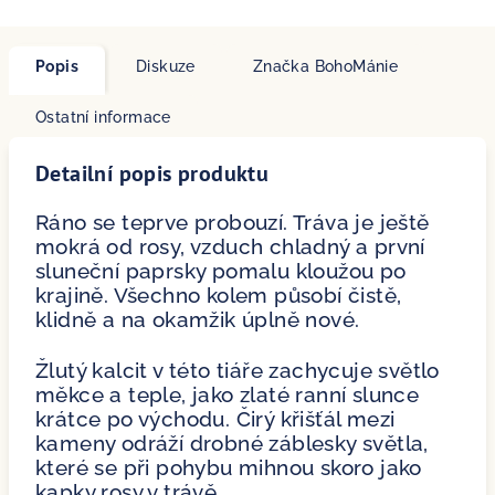
Popis
Diskuze
Značka
BohoMánie
Ostatní informace
Detailní popis produktu
Ráno se teprve probouzí. Tráva je ještě
mokrá od rosy, vzduch chladný a první
sluneční paprsky pomalu kloužou po
krajině. Všechno kolem působí čistě,
klidně a na okamžik úplně nové.
Žlutý kalcit v této tiáře zachycuje světlo
měkce a teple, jako zlaté ranní slunce
krátce po východu. Čirý křišťál mezi
kameny odráží drobné záblesky světla,
které se při pohybu mihnou skoro jako
kapky rosy v trávě.