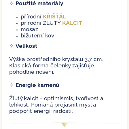
✧
Použité materiály
přírodní
KŘIŠŤÁL
přírodní ŽLUTÝ
KALCIT
mosaz
bižuterní kov
✧
Velikost
Výška prostředního krystalu 3,7 cm.
Klasická forma čelenky zajišťuje
pohodlné nošení.
✧
Energie kamenů
Žlutý kalcit - optimismis, tvořivost a
lehkost. Pomáhá projasnit mysl a
podpořit energii radosti.