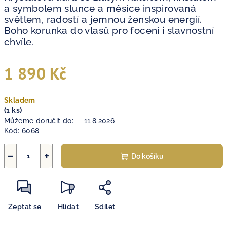
a symbolem slunce a měsíce inspirovaná
světlem, radostí a jemnou ženskou energií.
Boho korunka do vlasů pro focení i slavnostní
chvíle.
1 890 Kč
Měrná
Skladem
cena:
(1 ks)
Můžeme doručit do:
11.8.2026
Kód:
6068
−
+
Do košíku
Zeptat se
Hlídat
Sdílet