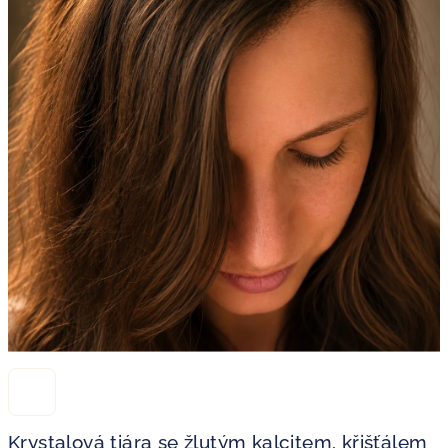
Krystalová tiára se žlutým kalcitem, křišťálem