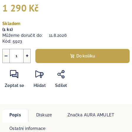
1 290 Kč
Měrná
Skladem
cena:
(1 ks)
Můžeme doručit do:
11.8.2026
Kód:
5923
−
+
Do košíku
Zeptat se
Hlídat
Sdílet
Popis
Diskuze
Značka
AURA AMULET
Ostatní informace