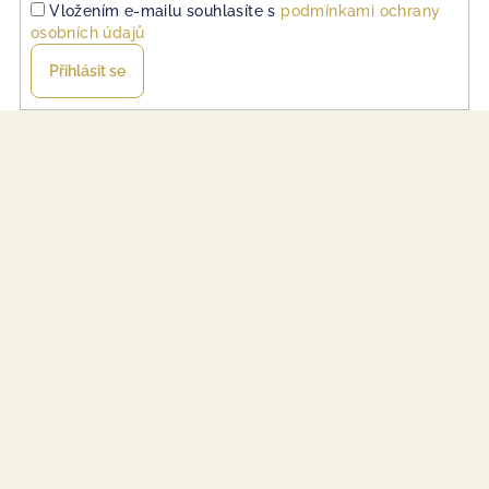
Vložením e-mailu souhlasíte s
podmínkami ochrany
osobních údajů
Přihlásit se
Z
á
p
a
t
í