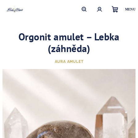
Přejít
na
obsah
Nákupn
Hledat
Přihlášení
Orgonit amulet – Lebka
košík
(záhněda)
AURA AMULET