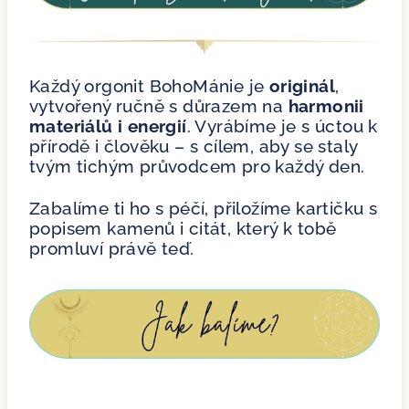
Každý orgonit BohoMánie je
originál
,
vytvořený ručně s důrazem na
harmonii
materiálů i energií
. Vyrábíme je s úctou k
přírodě i člověku – s cílem, aby se staly
tvým tichým průvodcem pro každý den.
Zabalíme ti ho s péčí, přiložíme kartičku s
popisem kamenů i citát, který k tobě
promluví právě teď.