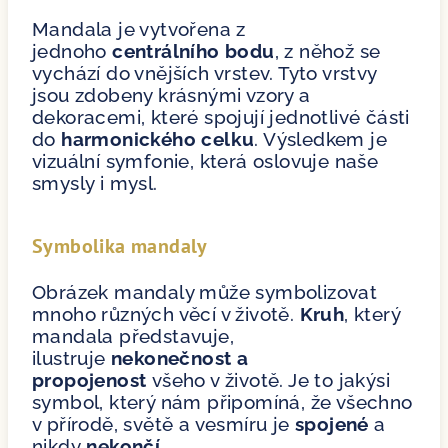
Mandala je vytvořena z
jednoho
centrálního bodu
, z něhož se
vychází do vnějších vrstev. Tyto vrstvy
jsou zdobeny krásnými vzory a
dekoracemi, které spojují jednotlivé části
do
harmonického celku
. Výsledkem je
vizuální symfonie, která oslovuje naše
smysly i mysl.
Symbolika mandaly
Obrázek mandaly může symbolizovat
mnoho různých věcí v životě.
Kruh
, který
mandala představuje,
ilustruje
nekonečnost a
propojenost
všeho v životě. Je to jakýsi
symbol, který nám připomíná, že všechno
v přírodě, světě a vesmíru je
spojené
a
nikdy
nekončí
.