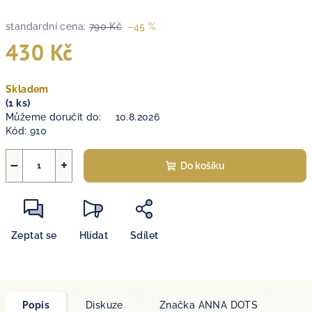
standardní cena:
790 Kč
–45 %
430 Kč
Měrná
Skladem
cena:
(1 ks)
Můžeme doručit do:
10.8.2026
Kód:
910
−
+
Do košíku
Zeptat se
Hlídat
Sdílet
Popis
Diskuze
Značka
ANNA DOTS