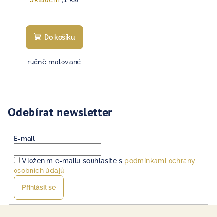
Do košíku
ručně malované
Odebírat newsletter
E-mail
Vložením e-mailu souhlasíte s
podmínkami ochrany
osobních údajů
Přihlásit se
Z