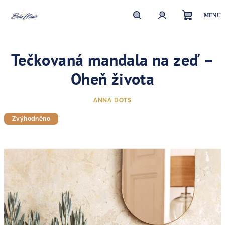
Přejít
na
obsah
Nákupn
Hledat
Přihlášení
Tečkovaná mandala na zeď –
košík
Oheň života
ANNA DOTS
Zvýhodněno