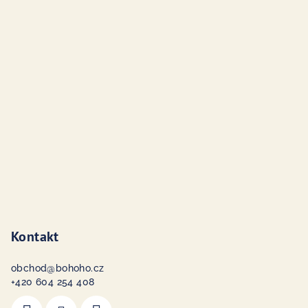
á
p
a
t
í
Kontakt
obchod
@
bohoho.cz
+420 604 254 408