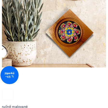
790 Kč
–45 %
ručně malované