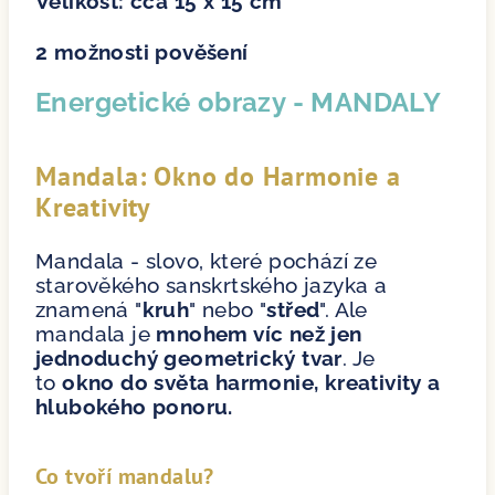
Velikost: cca 15 x 15 cm
2 možnosti pověšení
Energetické obra
zy - MANDALY
Mandala: Okno do Harmonie a
Kreativity
Mandala - slovo, které pochází ze
starověkého sanskrtského jazyka a
znamená "
kruh
" nebo "
střed
". Ale
mandala je
mnohem víc než jen
jednoduchý geometrický tvar
. Je
to
okno do světa harmonie, kreativity a
hlubokého ponoru.
Co tvoří mandalu?