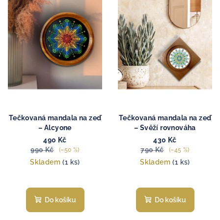
Tečkovaná mandala na zeď
Tečkovaná mandala na zeď
– Alcyone
– Svěží rovnováha
490 Kč
430 Kč
990 Kč
790 Kč
(–50 %)
(–45 %)
Skladem
(1 ks)
Skladem
(1 ks)
Do košíku
Do košíku