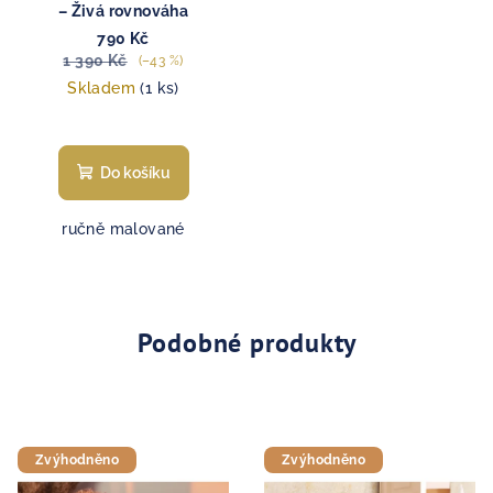
– Živá rovnováha
790 Kč
1 390 Kč
(–43 %)
Skladem
(1 ks)
Do košíku
ručně malované
Podobné produkty
Zvýhodněno
Zvýhodněno