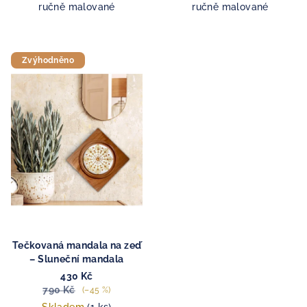
ručně malované
ručně malované
Zvýhodněno
Tečkovaná mandala na zeď
– Sluneční mandala
430 Kč
790 Kč
(–45 %)
Skladem
(1 ks)