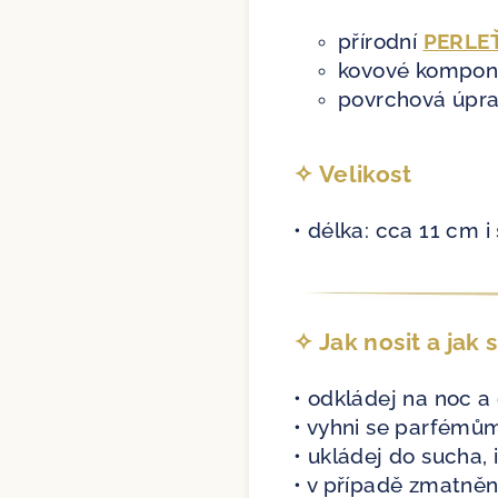
přírodní
PERLE
kovové kompone
povrchová úpra
✧ Velikost
• délka: cca 11 cm i
✧ Jak nosit a jak 
• odkládej na noc a
• vyhni se parfémů
• ukládej do sucha,
• v případě zmatněn