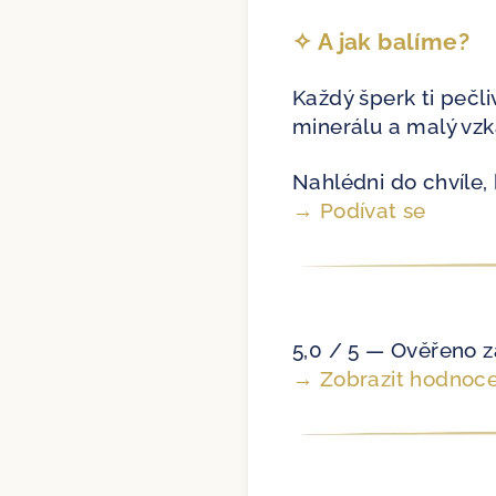
✧ A jak balíme?
Každý šperk ti pečli
minerálu a malý vz
Nahlédni do chvíle, 
→ Podívat se
5,0 / 5 — Ověřeno z
→ Zobrazit hodnoce