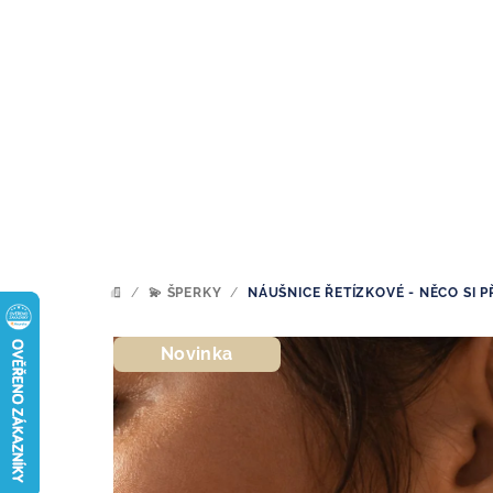
Přejít
na
obsah
/
💫 ŠPERKY
/
NÁUŠNICE ŘETÍZKOVÉ - NĚCO SI P
DOMŮ
Novinka