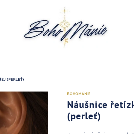
ŘEJ (PERLEŤ)
BOHOMÁNIE
Náušnice řetíz
(perleť)