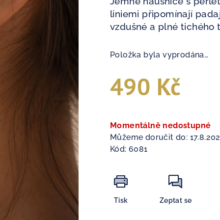
Jemné náušnice s perle
liniemi připomínají padaj
vzdušné a plné tichého t
Položka byla vyprodána…
490 Kč
Měrná
cena:
Momentálně nedostupné
Můžeme doručit do:
17.8.20
Kód:
6081
Tisk
Zeptat se