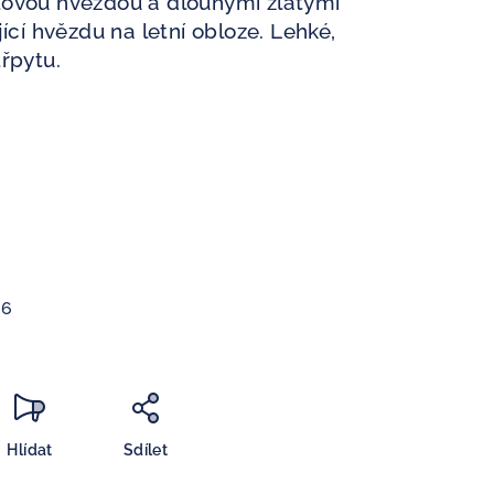
ťovou hvězdou a dlouhými zlatými
ící hvězdu na letní obloze. Lehké,
řpytu.
26
Hlídat
Sdílet