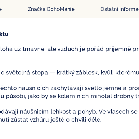
e
Značka
BohoMánie
Ostatní inform
ktu
Obloha už tmavne, ale vzduch je pořád příjemně p
e světelná stopa — krátký záblesk, kvůli kterému
ěchto náušnicích zachytávají světlo jemně a promě
ybu působí, jako by se kolem nich mihotal drobný t
dodávají náušnicím lehkost a pohyb. Ve vlasech se
utí zůstat vzhůru ještě o chvíli déle.