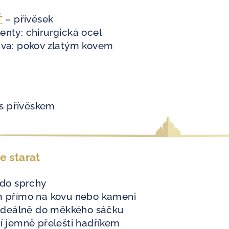
Ť
– přívěsek
nty: chirurgická ocel
va: pokov zlatým kovem
 s přívěskem
se starat
 do sprchy
m přímo na kovu nebo kameni
 ideálně do měkkého sáčku
í jemně přelešti hadříkem