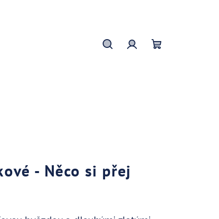
Hledat
Přihlášení
Nákupní
košík
kové - Něco si přej