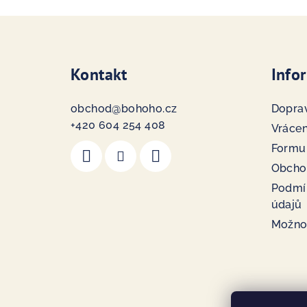
Z
á
Kontakt
Info
p
a
obchod
@
bohoho.cz
Doprav
t
+420 604 254 408
Vrácen
Formu
í
Obcho
Podmí
údajů
Možno