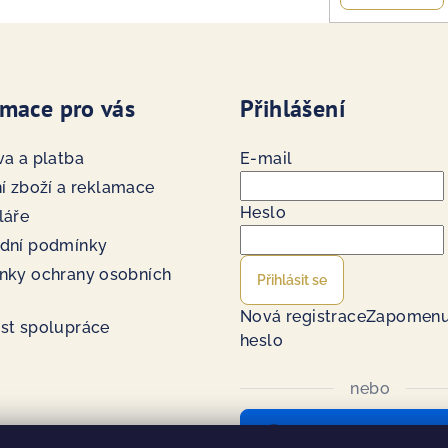
rmace pro vás
Přihlášení
a a platba
E-mail
í zboží a reklamace
Heslo
láře
dní podmínky
nky ochrany osobních
Přihlásit se
Nová registrace
Zapomenu
st spolupráce
heslo
nebo
Přihlásit se přes