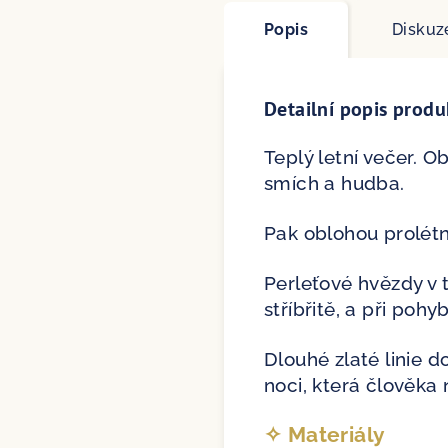
Popis
Diskuz
Detailní popis produ
Teplý letní večer. 
smích a hudba.
Pak oblohou prolétn
Perleťové hvězdy v t
stříbřitě, a při poh
Dlouhé zlaté linie 
noci, která člověka n
✧ Materiály