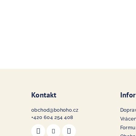
Z
á
Kontakt
Info
p
a
obchod
@
bohoho.cz
Doprav
t
+420 604 254 408
Vrácen
Formu
í