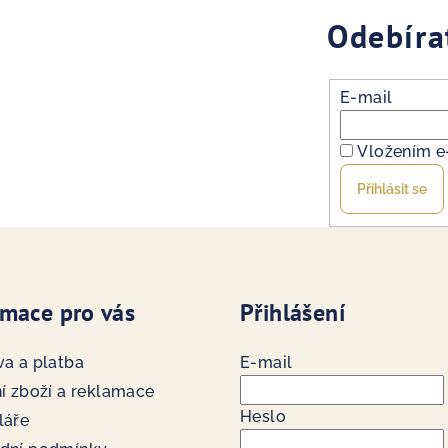
Odebíra
E-mail
Vložením e
Přihlásit se
rmace pro vás
Přihlášení
a a platba
E-mail
í zboží a reklamace
Heslo
láře