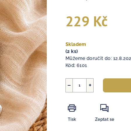
229 Kč
Měrná
cena:
Skladem
(2 ks)
Můžeme doručit do:
12.8.20
Kód:
6101
−
+
Tisk
Zeptat se