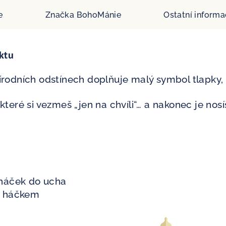
e
Značka
BohoMánie
Ostatní inform
ktu
írodních odstínech doplňuje malý symbol tlapky, k
které si vezmeš „jen na chvíli“… a nakonec je nosí
a
- háček do ucha
s háčkem