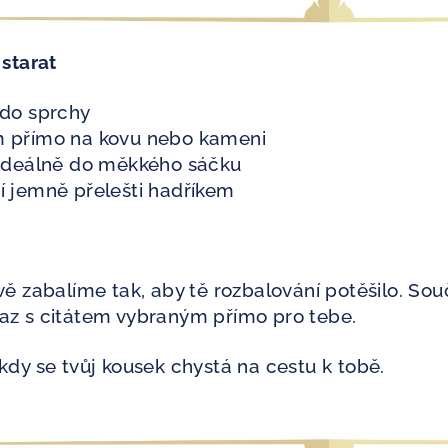
 starat
 do sprchy
m přímo na kovu nebo kameni
 ideálně do měkkého sáčku
í jemně přelešti hadříkem
vě zabalíme tak, aby tě rozbalování potěšilo. Souč
kaz s citátem vybraným přímo pro tebe.
kdy se tvůj kousek chystá na cestu k tobě.