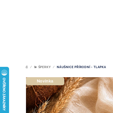
Přejít
na
obsah
/
💫 ŠPERKY
/
NÁUŠNICE PŘÍRODNÍ - TLAPKA
DOMŮ
Novinka