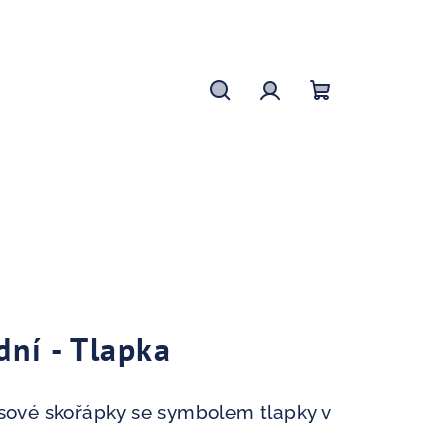
Hledat
Přihlášení
Nákupní
košík
dní - Tlapka
osové skořápky se symbolem tlapky v