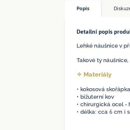
Popis
Diskuz
Detailní popis produ
Lehké náušnice v př
Takové ty náušnice, 
✧ Materiály
• kokosová skořápk
• bižuterní kov
• chirurgická ocel 
6
• délka: cca
cm i 