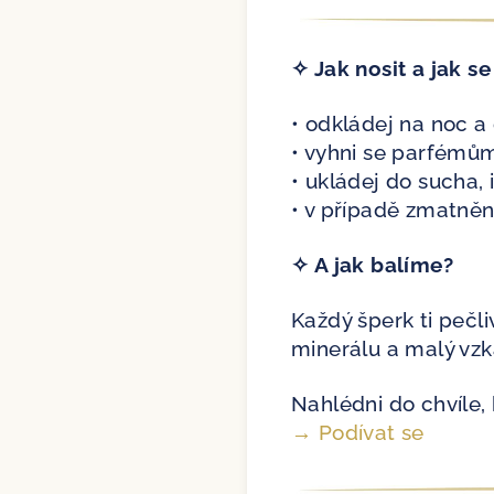
✧ Jak nosit a jak se
• odkládej na noc a
• vyhni se parfémů
• ukládej do sucha,
• v případě zmatněn
✧ A jak balíme?
Každý šperk ti pečli
minerálu a malý vz
Nahlédni do chvíle, 
→ Podívat se