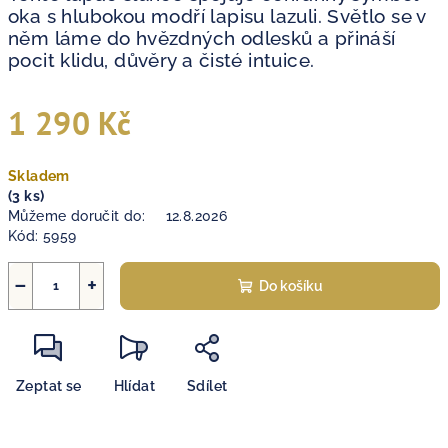
oka s hlubokou modří lapisu lazuli. Světlo se v
něm láme do hvězdných odlesků a přináší
pocit klidu, důvěry a čisté intuice.
1 290 Kč
Měrná
Skladem
cena:
(3 ks)
Můžeme doručit do:
12.8.2026
Kód:
5959
−
+
Do košíku
Zeptat se
Hlídat
Sdílet