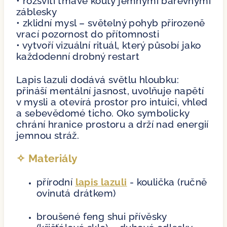
• rozsvítí tmavé kouty jemnými barevnými
záblesky
• zklidní mysl – světelný pohyb přirozeně
vrací pozornost do přítomnosti
• vytvoří vizuální rituál, který působí jako
každodenní drobný restart
Lapis lazuli dodává světlu hloubku:
přináší mentální jasnost, uvolňuje napětí
v mysli a otevírá prostor pro intuici, vhled
a sebevědomé ticho. Oko symbolicky
chrání hranice prostoru a drží nad energií
jemnou stráž.
✧ Materiály
přírodní
lapis lazuli
- koulička (ručně
ovinutá drátkem)
broušené feng shui přívěsky