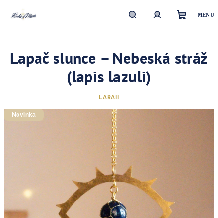
Přejít
na
obsah
Nákupn
Hledat
Přihlášení
Lapač slunce – Nebeská stráž
košík
(lapis lazuli)
LARAII
Novinka