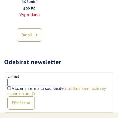
(růženín)
490 Kč
Vyprodáno
Detail
Odebírat newsletter
E-mail
Vložením e-mailu souhlasíte s
podmínkami ochrany
osobních údajů
Přihlásit se
Z