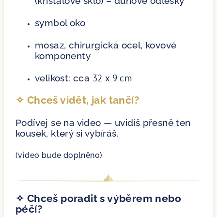
(křišťálové sklo) – duhové odlesky
symbol oko
mosaz, chirurgická ocel, kovové
komponenty
32 x 9 cm
velikost: cca
✧ Chceš vidět, jak tančí?
Podívej se na video — uvidíš přesně ten
kousek, který si vybíráš.
(video bude doplněno)
✧ Chceš poradit s výběrem nebo
péčí?