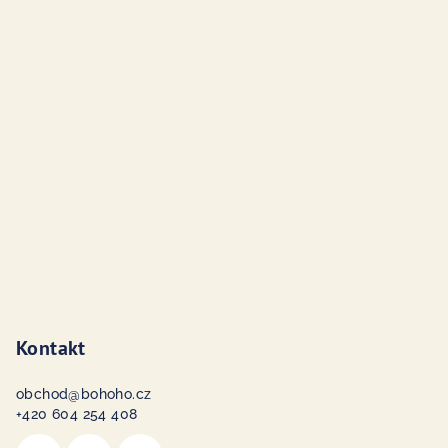
á
p
a
t
í
Kontakt
obchod
@
bohoho.cz
+420 604 254 408