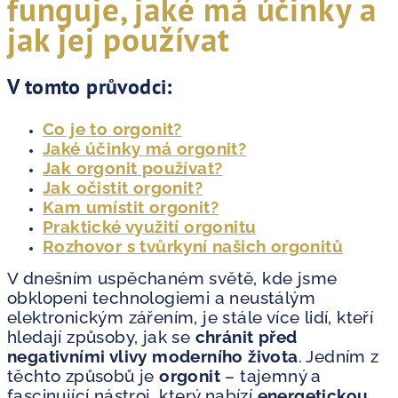
funguje, jaké má účinky a
jak jej používat
V tomto průvodci:
Co je to orgonit?
Jaké účinky má orgonit?
Jak orgonit používat?
Jak očistit orgonit?
Kam umístit orgonit?
Praktické využití orgonitu
Rozhovor s tvůrkyní našich orgonitů
V dnešním uspěchaném světě, kde jsme
obklopeni technologiemi a neustálým
elektronickým zářením, je stále více lidí, kteří
hledají způsoby, jak se
chránit před
negativními vlivy moderního života
. Jedním z
těchto způsobů je
orgonit
– tajemný a
fascinující nástroj, který nabízí
energetickou