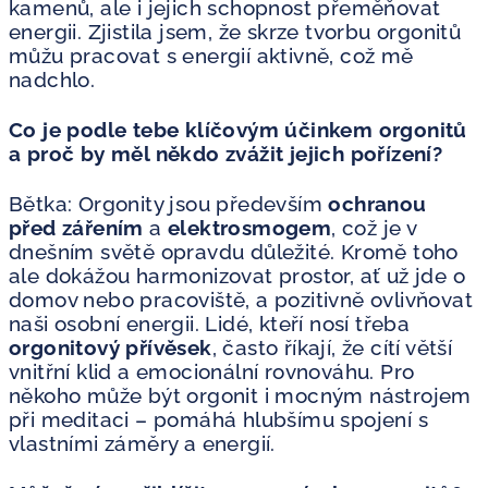
kamenů, ale i jejich schopnost přeměňovat
energii. Zjistila jsem, že skrze tvorbu orgonitů
můžu pracovat s energií aktivně, což mě
nadchlo.
Co je podle tebe klíčovým účinkem orgonitů
a proč by měl někdo zvážit jejich pořízení?
Bětka: Orgonity jsou především
ochranou
před zářením
a
elektrosmogem
, což je v
dnešním světě opravdu důležité. Kromě toho
ale dokážou harmonizovat prostor, ať už jde o
domov nebo pracoviště, a pozitivně ovlivňovat
naši osobní energii. Lidé, kteří nosí třeba
orgonitový přívěsek
, často říkají, že cítí větší
vnitřní klid a emocionální rovnováhu. Pro
někoho může být orgonit i mocným nástrojem
při meditaci – pomáhá hlubšímu spojení s
vlastními záměry a energií.