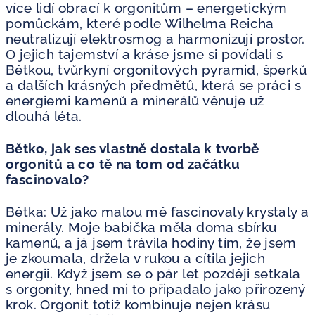
více lidí obrací k orgonitům – energetickým
pomůckám, které podle Wilhelma Reicha
neutralizují elektrosmog a harmonizují prostor.
O jejich tajemství a kráse jsme si povídali s
Bětkou, tvůrkyní orgonitových pyramid, šperků
a dalších krásných předmětů, která se práci s
energiemi kamenů a minerálů věnuje už
dlouhá léta.
Bětko, jak ses vlastně dostala k tvorbě
orgonitů a co tě na tom od začátku
fascinovalo?
Bětka: Už jako malou mě fascinovaly krystaly a
minerály. Moje babička měla doma sbírku
kamenů, a já jsem trávila hodiny tím, že jsem
je zkoumala, držela v rukou a cítila jejich
energii. Když jsem se o pár let později setkala
s orgonity, hned mi to připadalo jako přirozený
krok. Orgonit totiž kombinuje nejen krásu