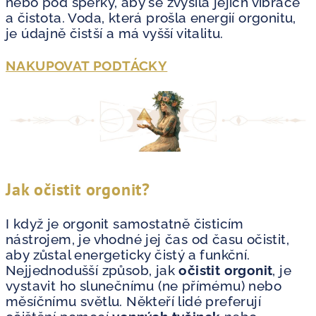
nebo pod šperky, aby se zvýšila jejich vibrace
a čistota. Voda, která prošla energií orgonitu,
je údajně čistší a má vyšší vitalitu.
NAKUPOVAT PODTÁCKY
Jak očistit orgonit?
I když je orgonit samostatně čisticím
nástrojem, je vhodné jej čas od času očistit,
aby zůstal energeticky čistý a funkční.
Nejjednodušší způsob, jak
očistit orgonit
, je
vystavit ho slunečnímu (ne přímému) nebo
měsíčnímu světlu. Někteří lidé preferují