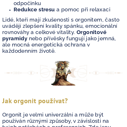
odpočinku
Redukce stresu
a pomoc při relaxaci
Lidé, kteří mají zkušenosti s orgonitem, často
uvádějí zlepšení kvality spánku, emocionální
rovnováhy a celkové vitality.
Orgonitové
pyramidy
nebo přívěsky fungují jako jemná,
ale mocná energetická ochrana v
každodenním životě.
Jak orgonit používat?
Orgonit je velmi univerzální a může být
používán různými způsoby, v závislosti na
tvých potřebách a preferencích. Zde jsou