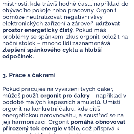
místnosti, kde trávíš hodně času, například do
obývacího pokoje nebo pracovny. Orgonit
pomůže neutralizovat negativní vlivy
elektronických zařízení a zároveň
udržovat
prostor energeticky čistý.
Pokud máš
problémy se spánkem, zkus orgonit položit na
noční stolek – mnoho lidí zaznamenává
zlepšení spánkového cyklu a hlubší
odpočinek.
3. Práce s čakrami
Pokud pracuješ na vyvážení tvých čaker,
můžeš použít
orgonit pro čakry
– například v
podobě malých kapesních amuletů. Umísti
orgonit na konkrétní čakru, kde cítíš
energetickou nerovnováhu, a soustřeď se na
její harmonizaci. Orgonit
pomáhá obnovovat
přirozený tok energie v těle,
což přispívá k