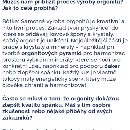
Můžeš nám přiblížit proces výroby orgonitů?
Jak to celé probíhá?
Bětka: Samotná výroba orgonitů je kreativní a
intuitivní proces. Základ tvoří pryskyřice, do
které se přidávají kovové špony a krystaly.
Každý orgonit je unikátní. Nejdůležitější částí je
práce s krystaly a minerály – například při
tvorbě
orgonitových pyramid
pro harmonizaci
prostoru vybírám minerály, které se hodí pro
konkrétní účel, například pro podporu
čaker
nebo zlepšení spánku. Každý kus je vlastně
takový malý energetický šperk, který může
člověka chránit a harmonizovat.
Často se mluví o tom, že orgonity dokážou
zlepšit kvalitu spánku. Máš s tím osobní
zkušenost nebo nějaké příběhy od svých
zákazníků?