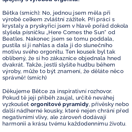
Bětka (smích): No, jednou jsem měla při
výrobě celkem zvláštní zážitek. Při práci s
krystaly a pryskyřicí jsem v hlavě pořád dokola
slyšela písničku „Here Comes the Sun“ od
Beatles. Nakonec jsem se tomu poddala,
pustila si ji nahlas a dala ji do slunečního
motivu svého orgonitu. Ten kousek byl tak
oblíbený, že si ho zákaznice objednala hned
dvakrát. Takže, jestli slyšíte hudbu během
výroby, může to být znamení, že děláte něco
správně! (smích)
Děkujeme Bětce za inspirativní rozhovor.
Pokud tě její příběh zaujal, určitě neváhej
vyzkoušet
orgonitové pyramidy
, přívěsky nebo
další nádherné kousky, které nejen chrání před
negativními vlivy, ale zároveň dodávají
harmonii a krásu tvému každodennímu životu
.