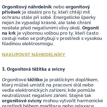
Orgonitový náhrdelník
nebo
orgonitový
přívěsek
je ideální pro ty, kteří chtějí mít
ochranu stále při sobě. Energetické šperky
nejen že vypadají krásně, ale také chrání
nositele před negativními vlivy okolí.
Orgonit
na krk
je výbornou volbou pro ty, kteří často
cestují nebo se pohybují v prostředí s vysokou
hladinou elektrosmogu.
NAKUPOVAT NÁHRDELNÍKY
3.
Orgonitová těžítka a svícny
Orgonitové
těžítko
je praktickým doplňkem,
který můžeš umístit na pracovní stůl nebo
vedle elektronických zařízení, kde pomůže
neutralizovat negativní záření. Stejně tak
orgonitové svícny
mohou vytvořit harmonické
prostředí během meditace nebo relaxace.