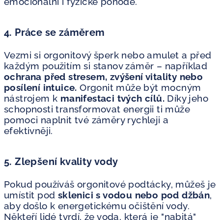
emocionální i fyzické pohodě.
4. Práce se záměrem
Vezmi si orgonitový šperk nebo amulet a před
každým použitím si stanov záměr – například
ochrana před stresem, zvýšení vitality nebo
posílení intuice.
Orgonit může být mocným
nástrojem k
manifestaci tvých cílů.
Díky jeho
schopnosti transformovat energii ti může
pomoci naplnit tvé záměry rychleji a
efektivněji.
5. Zlepšení kvality vody
Pokud používáš orgonitové podtácky, můžeš je
umístit pod
sklenici s vodou nebo pod džbán
,
aby došlo k energetickému očištění vody.
Někteří lidé tvrdí, že voda, která je "nabitá"