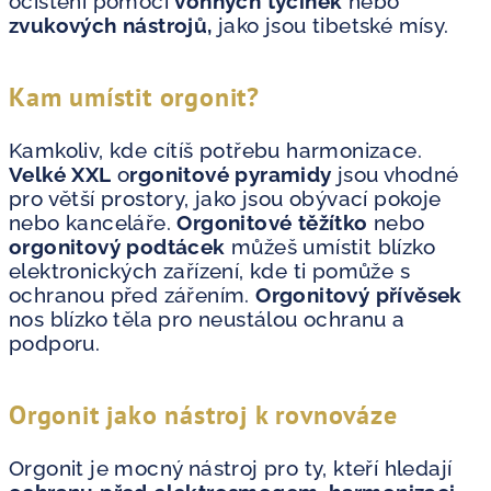
očištění pomocí
vonných tyčinek
nebo
zvukových nástrojů,
jako jsou tibetské mísy.
Kam umístit orgonit?
Kamkoliv, kde cítíš potřebu harmonizace.
Velké XXL
o
rgonitové pyramidy
jsou vhodné
pro větší prostory, jako jsou obývací pokoje
nebo kanceláře.
Orgonitové těžítko
nebo
orgonitový podtácek
můžeš umístit blízko
elektronických zařízení, kde ti pomůže s
ochranou před zářením.
Orgonitový přívěsek
nos blízko těla pro neustálou ochranu a
podporu.
Orgonit jako nástroj k rovnováze
Orgonit je mocný nástroj pro ty, kteří hledají