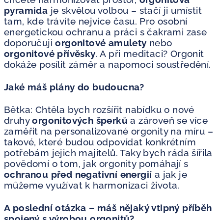
pyramida
je skvělou volbou – stačí ji umístit
tam, kde trávíte nejvíce času. Pro osobní
energetickou ochranu a práci s čakrami zase
doporučuji
orgonitové amulety
nebo
orgonitové přívěsky
. A při meditaci? Orgonit
dokáže posílit záměr a napomoci soustředění.
Jaké máš plány do budoucna?
Bětka: Chtěla bych rozšířit nabídku o nové
druhy
orgonitových šperků
a zároveň se více
zaměřit na personalizované orgonity na míru –
takové, které budou odpovídat konkrétním
potřebám jejich majitelů. Taky bych ráda šířila
povědomí o tom, jak orgonity pomáhají s
ochranou před negativní energií
a jak je
můžeme využívat k harmonizaci života.
A poslední otázka – máš nějaký vtipný příběh
spojený s výrobou orgonitů?