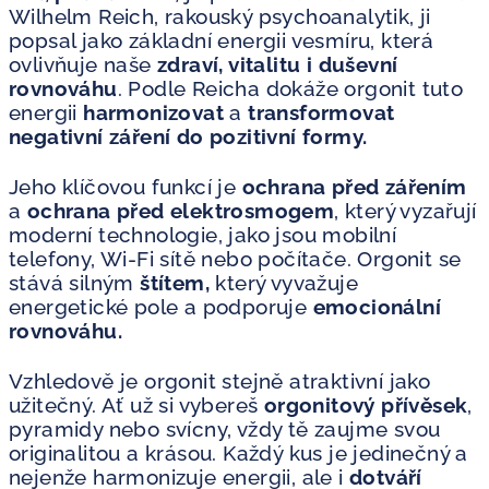
Wilhelm Reich, rakouský psychoanalytik, ji
popsal jako základní energii vesmíru, která
ovlivňuje naše
zdraví, vitalitu i duševní
rovnováhu
. Podle Reicha dokáže orgonit tuto
energii
harmonizovat
a
transformovat
negativní záření do pozitivní formy.
Jeho klíčovou funkcí je
ochrana před zářením
a
ochrana před elektrosmogem
, který vyzařují
moderní technologie, jako jsou mobilní
telefony, Wi-Fi sítě nebo počítače. Orgonit se
stává silným
štítem,
který vyvažuje
energetické pole a podporuje
emocionální
rovnováhu.
Vzhledově je orgonit stejně atraktivní jako
užitečný. Ať už si vybereš
orgonitový přívěsek
,
pyramidy nebo svícny, vždy tě zaujme svou
originalitou a krásou. Každý kus je jedinečný a
nejenže harmonizuje energii, ale i
dotváří