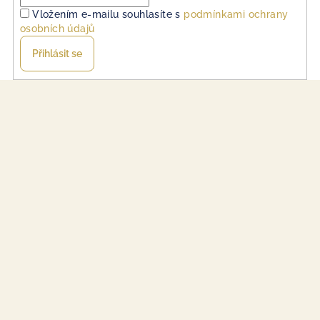
Vložením e-mailu souhlasíte s
podmínkami ochrany
osobních údajů
Přihlásit se
Z
á
p
a
t
í