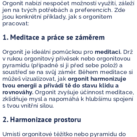
Orgonit nabízí nespočet možností využití, záleží
jen na tvých potřebách a preferencích. Zde
jsou konkrétní příklady, jak s orgonitem
pracovat:
1. Meditace a práce se záměrem
Orgonit je ideální pomůckou pro
meditaci.
Drž
v rukou orgonitový přívěsek nebo orgonitovou
pyramidu (případně si ji před sebe polož) a
soustřeď se na svůj záměr. Během meditace si
můžeš vizualizovat, jak
orgonit harmonizuje
tvou energii a přivádí tě do stavu klidu a
rovnováhy.
Orgonit zvyšuje účinnost meditace,
zklidňuje mysl a napomáhá k hlubšímu spojení
s tvou vnitřní silou.
2. Harmonizace prostoru
Umísti orgonitové těžítko nebo pyramidu do