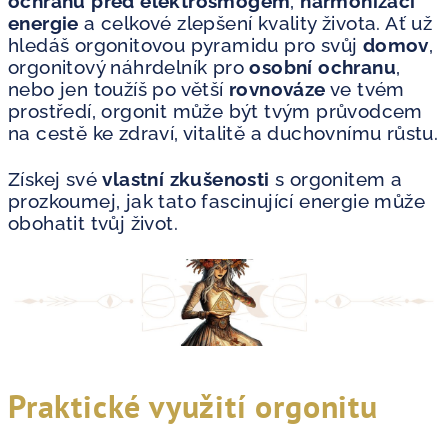
ochranu před elektrosmogem
,
harmonizaci
energie
a celkové zlepšení kvality života. Ať už
hledáš orgonitovou pyramidu pro svůj
domov
,
orgonitový náhrdelník pro
osobní ochranu
,
nebo jen toužíš po větší
rovnováze
ve tvém
prostředí, orgonit může být tvým průvodcem
na cestě ke zdraví, vitalitě a duchovnímu růstu.
Získej své
vlastní zkušenosti
s orgonitem a
prozkoumej, jak tato fascinující energie může
obohatit tvůj život.
Praktické využití orgonitu