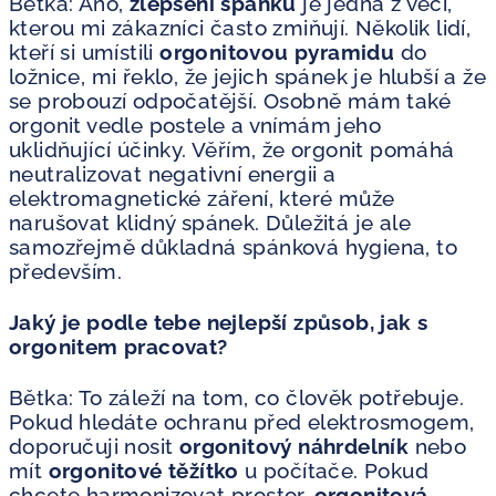
Bětka: Ano,
zlepšení spánku
je jedna z věcí,
kterou mi zákazníci často zmiňují. Několik lidí,
kteří si umístili
orgonitovou pyramidu
do
ložnice, mi řeklo, že jejich spánek je hlubší a že
se probouzí odpočatější. Osobně mám také
orgonit vedle postele a vnímám jeho
uklidňující účinky. Věřím, že orgonit pomáhá
neutralizovat negativní energii a
elektromagnetické záření, které může
narušovat klidný spánek. Důležitá je ale
samozřejmě důkladná spánková hygiena, to
především.
Jaký je podle tebe nejlepší způsob, jak s
orgonitem pracovat?
Bětka: To záleží na tom, co člověk potřebuje.
Pokud hledáte ochranu před elektrosmogem,
doporučuji nosit
orgonitový náhrdelník
nebo
mít
orgonitové těžítko
u počítače. Pokud
chcete harmonizovat prostor,
orgonitová