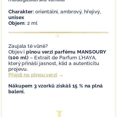
Charakter:
orientální, ambrový, hřejivý,
unisex
Objem
: 2 ml
Zaujala tě vůně?
Objev i
plnou verzi parfému MANSOURY
(100 ml)
– Extrait de Parfum L’HAYA,
který přináší jasnost, klid a autenticitu
projevu.
Přejdi na plnou verzi
→
Nákupem 3 vzorků získáš 15 % na plná
balení.