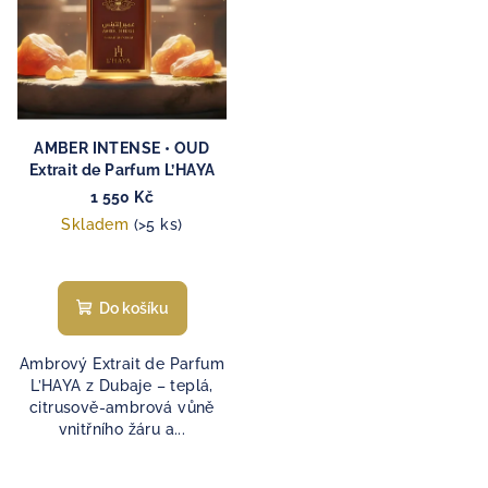
AMBER INTENSE • OUD
Extrait de Parfum L’HAYA
1 550 Kč
Skladem
(>5 ks)
Do košíku
Ambrový Extrait de Parfum
L’HAYA z Dubaje – teplá,
citrusově-ambrová vůně
vnitřního žáru a...