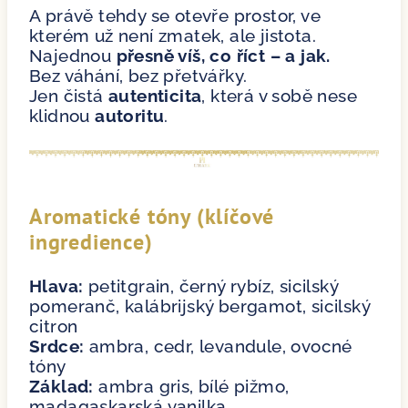
A právě tehdy se otevře prostor, ve
kterém už není zmatek, ale jistota.
Najednou
přesně víš, co říct – a jak.
Bez váhání, bez přetvářky.
Jen čistá
autenticita
, která v sobě nese
klidnou
autoritu
.
Aromatické tóny (klíčové
ingredience)
Hlava:
petitgrain, černý rybíz, sicilský
pomeranč, kalábrijský bergamot, sicilský
citron
Srdce:
ambra, cedr, levandule, ovocné
tóny
Základ:
ambra gris, bílé pižmo,
madagaskarská vanilka