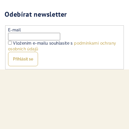
Odebírat newsletter
E-mail
Vložením e-mailu souhlasíte s
podmínkami ochrany
osobních údajů
Přihlásit se
Z
á
p
a
t
í