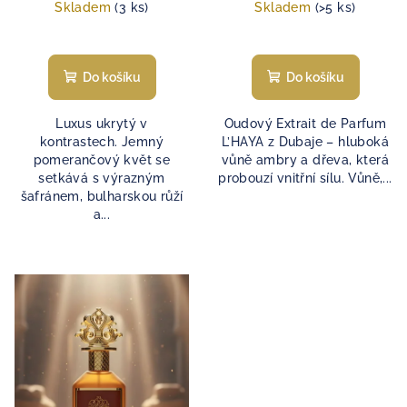
Skladem
(3 ks)
Skladem
(>5 ks)
Do košíku
Do košíku
Luxus ukrytý v
Oudový Extrait de Parfum
kontrastech. Jemný
L’HAYA z Dubaje – hluboká
pomerančový květ se
vůně ambry a dřeva, která
setkává s výrazným
probouzí vnitřní sílu. Vůně,...
šafránem, bulharskou růží
a...