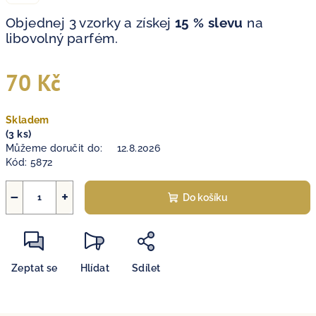
Objednej 3 vzorky a získej
15 % slevu
na
libovolný parfém.
70 Kč
Měrná
Skladem
cena:
(3 ks)
Můžeme doručit do:
12.8.2026
Kód:
5872
−
+
Do košíku
Zeptat se
Hlídat
Sdílet