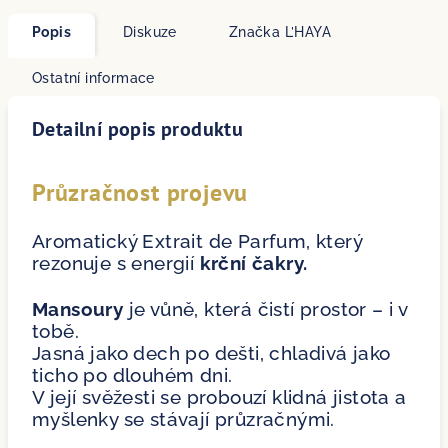
Popis
Diskuze
Značka
L’HAYA
Ostatní informace
Detailní popis produktu
Průzračnost projevu
Aromatický Extrait de Parfum, který
rezonuje s energií
krční čakry.
Mansoury
je vůně, která čistí prostor – i v
tobě.
Jasná jako dech po dešti, chladivá jako
ticho po dlouhém dni.
V její svěžesti se probouzí klidná jistota a
myšlenky se stávají průzračnými.