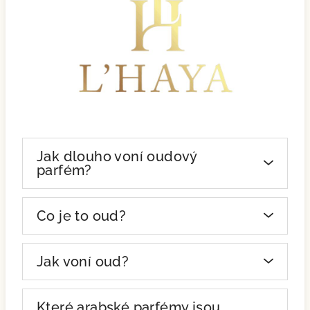
Jak dlouho voní oudový
parfém?
Co je to oud?
Jak voní oud?
Které arabské parfémy jsou