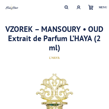
Přejít
na
obsah
Nákupn
Hledat
Přihlášení
VZOREK – MANSOURY • OUD
košík
Extrait de Parfum L’HAYA (2
ml)
L’HAYA