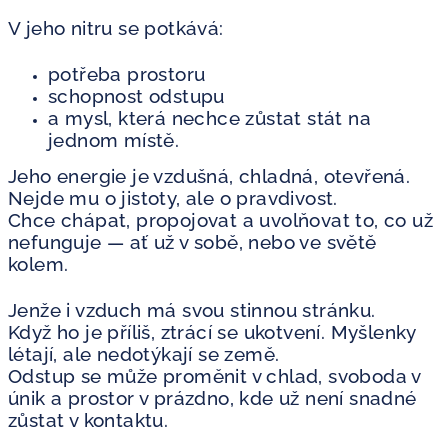
V jeho nitru se potkává:
potřeba prostoru
schopnost odstupu
a mysl, která nechce zůstat stát na
jednom místě.
Jeho energie je vzdušná, chladná, otevřená.
Nejde mu o jistoty, ale o pravdivost.
Chce chápat, propojovat a uvolňovat to, co už
nefunguje — ať už v sobě, nebo ve světě
kolem.
Jenže i vzduch má svou stinnou stránku.
Když ho je příliš, ztrácí se ukotvení. Myšlenky
létají, ale nedotýkají se země.
Odstup se může proměnit v chlad, svoboda v
únik a prostor v prázdno, kde už není snadné
zůstat v kontaktu.