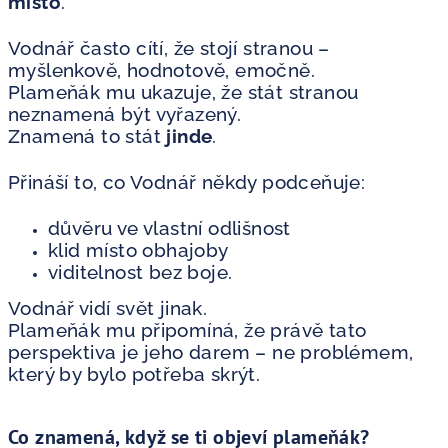
místo
.
Vodnář často cítí, že stojí stranou –
myšlenkově, hodnotově, emočně.
Plameňák mu ukazuje, že stát stranou
neznamená být vyřazený.
Znamená to stát
jinde
.
Přináší to, co Vodnář někdy podceňuje:
důvěru ve vlastní odlišnost
klid místo obhajoby
viditelnost bez boje.
Vodnář vidí svět jinak.
Plameňák mu připomíná, že právě tato
perspektiva je jeho darem – ne problémem,
který by bylo potřeba skrýt.
Co znamená, když se ti objeví plameňák?