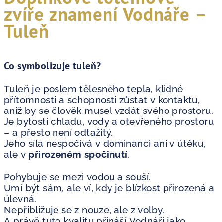
zvíře znamení Vodnáře –
Tuleň
Co symbolizuje tuleň?
Tuleň je poslem tělesného tepla, klidné
přítomnosti a schopnosti zůstat v kontaktu,
aniž by se člověk musel vzdát svého prostoru.
Je bytostí chladu, vody a otevřeného prostoru
– a přesto není odtažitý.
Jeho síla nespočívá v dominanci ani v útěku,
ale v
přirozeném spočinutí
.
Pohybuje se mezi vodou a souší.
Umí být sám, ale ví, kdy je blízkost přirozená a
úlevná.
Nepřibližuje se z nouze, ale z volby.
A právě tuto kvalitu přináší Vodnáři jako