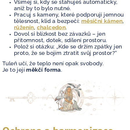
Všímej si, kdy se stahuješ automaticky,
aniž by to bylo nutné.
Pracuj s kameny, které podporují jemnou
tělesnost, klid a bezpečí:
měsíční kámen
,
růženín
,
chalcedon
.
Dovol si blízkost bez závazků – jen
přítomnost, dotek, sdílení prostoru.
Polož si otázku: „Kde se držím zpátky jen
proto, že se bojím ztratit svůj prostor?“
Tuleň učí, že teplo není opak svobody.
Je to její
měkčí forma
.