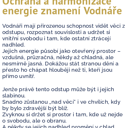
Ochrana a harmonizace
energie znamení Vodnáře
Vodnáři mají přirozenou schopnost vidět věci z
odstupu, rozpoznat souvislosti a udržet si
vnitřní svobodu i tam, kde ostatní ztrácejí
nadhled.
Jejich energie působí jako otevřený prostor –
vzdušná, průzračná, někdy až chladná, ale
nesmírně jasná. Dokážou stát stranou dění a
přesto ho chápat hlouběji než ti, kteří jsou
přímo uvnitř.
Jenže právě tento odstup může být i jejich
slabinou.
Snadno zůstanou „nad věcí“ i ve chvílích, kdy
by bylo zdravější být blíž.
Zvyknou si držet si prostor i tam, kde už nejde
o svobodu, ale o obranu.
A někdy se jejich nadhled promění v chlad,