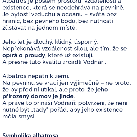
Albatros je poslem prostoru, vzdálenosti a
existence, která se neodehrává na pevnině.
Je bytostí vzduchu a oceánu – světa bez
hranic, bez pevného bodu, bez nutnosti
zůstávat na jednom místě.
Jeho let je dlouhý, klidný, úsporný.
Nepřekonává vzdálenost silou, ale tím, že
se
opírá o proudy
, které už existují.
A přesně tuto kvalitu zrcadlí Vodnáři.
Albatros nepatří k zemi.
Na pevninu se vrací jen výjimečně – ne proto,
že by před ní utíkal, ale proto, že
jeho
přirozený domov je jinde
.
A právě to přináší Vodnáři: potvrzení, že není
nutné být „tady“ pořád, aby jeho existence
měla smysl.
Symbolika albatrosa