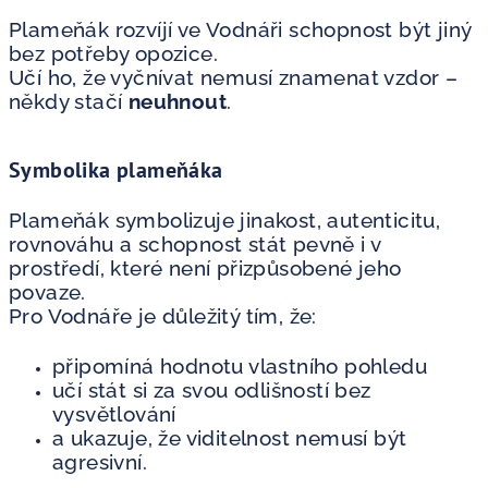
Plameňák rozvíjí ve Vodnáři schopnost být jiný
bez potřeby opozice.
Učí ho, že vyčnívat nemusí znamenat vzdor –
někdy stačí
neuhnout
.
Symbolika plameňáka
Plameňák symbolizuje jinakost, autenticitu,
rovnováhu a schopnost stát pevně i v
prostředí, které není přizpůsobené jeho
povaze.
Pro Vodnáře je důležitý tím, že:
připomíná hodnotu vlastního pohledu
učí stát si za svou odlišností bez
vysvětlování
a ukazuje, že viditelnost nemusí být
agresivní.