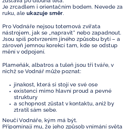
zůstává po dlouhá léta.
Je zrcadlem i orientačním bodem. Nevede za
ruku, ale
ukazuje směr
.
Pro Vodnáře nejsou totemová zvířata
nástrojem, jak se „napravit“ nebo zapadnout.
Jsou spíš potvrzením jiného způsobu bytí – a
zároveň jemnou korekcí tam, kde se odstup
mění v odpojení.
Plameňák, albatros a tuleň jsou tři tváře, v
nichž se Vodnář může poznat:
jinakost, která si stojí ve své ose
existenci mimo hlavní proud a pevné
struktury
a schopnost zůstat v kontaktu, aniž by
ztratil sám sebe.
Neučí Vodnáře, kým má být.
Připomínají mu, že jeho způsob vnímání světa