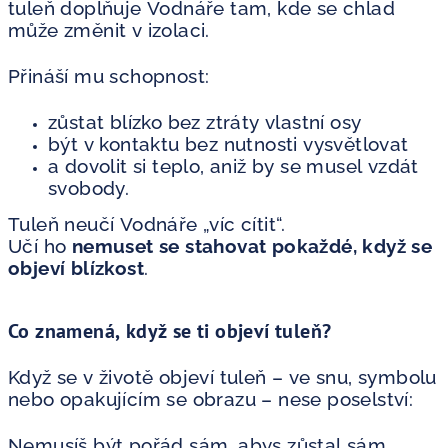
tuleň doplňuje Vodnáře tam, kde se chlad
může změnit v izolaci.
Přináší mu schopnost:
zůstat blízko bez ztráty vlastní osy
být v kontaktu bez nutnosti vysvětlovat
a dovolit si teplo, aniž by se musel vzdát
svobody.
Tuleň neučí Vodnáře „víc cítit“.
Učí ho
nemuset se stahovat pokaždé, když se
objeví blízkost
.
Co znamená, když se ti objeví tuleň?
Když se v životě objeví tuleň – ve snu, symbolu
nebo opakujícím se obrazu – nese poselství:
Nemusíš být pořád sám, abys zůstal sám