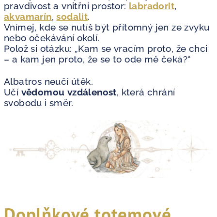
pravdivost a vnitřní prostor:
labradorit
,
akvamarín
,
sodalit
.
Vnímej, kde se nutíš být přítomný jen ze zvyku
nebo očekávání okolí.
Polož si otázku: „Kam se vracím proto, že chci
– a kam jen proto, že se to ode mě čeká?“
Albatros neučí útěk.
Učí
vědomou vzdálenost
, která chrání
svobodu i směr.
Doplňkové totemové