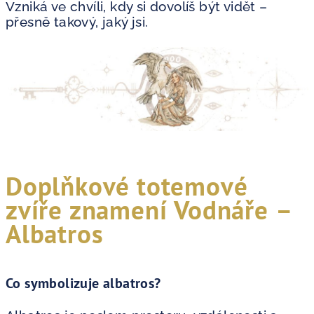
Vzniká ve chvíli, kdy si dovolíš být vidět –
přesně takový, jaký jsi.
Doplňkové totemové
zvíře znamení Vodnáře –
Albatros
Co symbolizuje albatros?