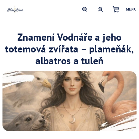
Přejít
na
obsah
Nákupn
Hledat
Přihlášení
Znamení Vodnáře a jeho
košík
totemová zvířata – plameňák,
albatros a tuleň