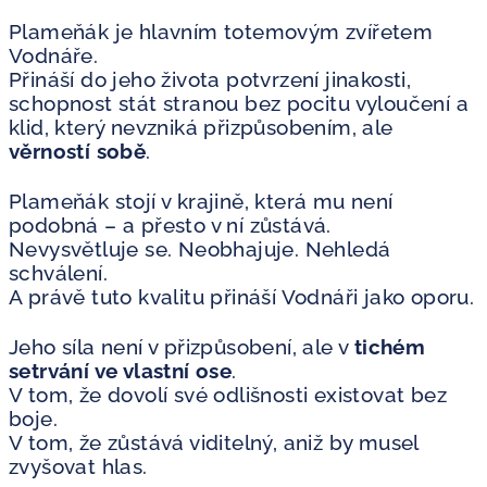
Plameňák je hlavním totemovým zvířetem
Vodnáře.
Přináší do jeho života potvrzení jinakosti,
schopnost stát stranou bez pocitu vyloučení a
klid, který nevzniká přizpůsobením, ale
věrností sobě
.
Plameňák stojí v krajině, která mu není
podobná – a přesto v ní zůstává.
Nevysvětluje se. Neobhajuje. Nehledá
schválení.
A právě tuto kvalitu přináší Vodnáři jako oporu.
Jeho síla není v přizpůsobení, ale v
tichém
setrvání ve vlastní ose
.
V tom, že dovolí své odlišnosti existovat bez
boje.
V tom, že zůstává viditelný, aniž by musel
zvyšovat hlas.