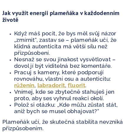
Jak využít energii plameňáka v každodenním
životě
Když máš pocit, že bys měl svůj názor
„zmírnit“, zastav se – plameňák učí, že
klidná autenticita má větší sílu než
přizpůsobení.
Nesnaž se svou jinakost vysvětlovat –
dovol jí být viditelná bez komentáře.
Pracuj s kameny, které podporují
rovnováhu, vlastní osu a autenticitu:
růženín
,
labradorit
,
fluorit
.
Vnímej, kde se zbytečně stahuješ jen
proto, aby ses vyhnul reakci okolí.
Polož si otázku: „Kde můžu zůstat stát,
aniž bych se musel obhajovat?“
Plameňák učí, že skutečná stabilita nevzniká
přizpůsobením.