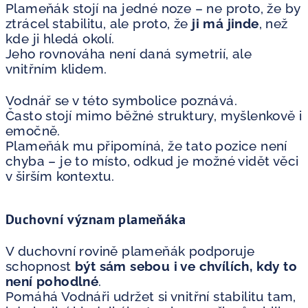
Plameňák stojí na jedné noze – ne proto, že by
ztrácel stabilitu, ale proto, že
ji má jinde
, než
kde ji hledá okolí.
Jeho rovnováha není daná symetrií, ale
vnitřním klidem.
Vodnář se v této symbolice poznává.
Často stojí mimo běžné struktury, myšlenkově i
emočně.
Plameňák mu připomíná, že tato pozice není
chyba – je to místo, odkud je možné vidět věci
v širším kontextu.
Duchovní význam plameňáka
V duchovní rovině plameňák podporuje
schopnost
být sám sebou i ve chvílích, kdy to
není pohodlné
.
Pomáhá Vodnáři udržet si vnitřní stabilitu tam,