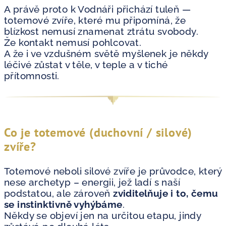
A právě proto k Vodnáři přichází tuleň —
totemové zvíře, které mu připomíná, že
blízkost nemusí znamenat ztrátu svobody.
Že kontakt nemusí pohlcovat.
A že i ve vzdušném světě myšlenek je někdy
léčivé zůstat v těle, v teple a v tiché
přítomnosti.
Co je totemové (duchovní / silové)
zvíře?
Totemové neboli silové zvíře je průvodce, který
nese archetyp – energii, jež ladí s naší
podstatou, ale zároveň
zviditelňuje i to, čemu
se instinktivně vyhýbáme
.
Někdy se objeví jen na určitou etapu, jindy