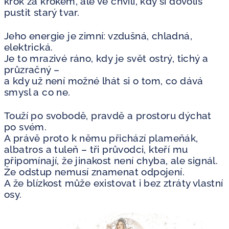
krok za krokem, ale ve chvíli, kdy si dovolíš
pustit starý tvar.
Jeho energie je zimní: vzdušná, chladná,
elektrická.
Je to mrazivé ráno, kdy je svět ostrý, tichý a
průzračný –
a kdy už není možné lhát si o tom, co dává
smysl a co ne.
Touží po svobodě, pravdě a prostoru dýchat
po svém.
A právě proto k němu přichází plameňák,
albatros a tuleň – tři průvodci, kteří mu
připomínají, že jinakost není chyba, ale signál.
Že odstup nemusí znamenat odpojení.
A že blízkost může existovat i bez ztráty vlastní
osy.