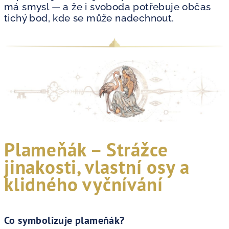
má smysl — a že i svoboda potřebuje občas
tichý bod, kde se může nadechnout.
Plameňák – Strážce
jinakosti, vlastní osy a
klidného vyčnívání
Co symbolizuje plameňák?