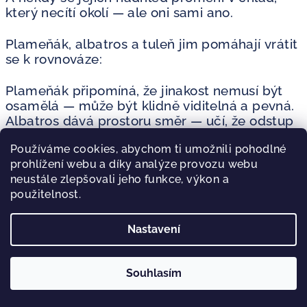
který necítí okolí — ale oni sami ano.
Plameňák, albatros a tuleň jim pomáhají vrátit
se k rovnováze:
Plameňák připomíná, že jinakost nemusí být
osamělá — může být klidně viditelná a pevná.
Albatros dává prostoru směr — učí, že odstup
je dar, pokud zůstává vědomý a dobrovolný.
Používáme cookies, abychom ti umožnili pohodlné
Tuleň přináší teplo — možnost zůstat v
prohlížení webu a díky analýze provozu webu
kontaktu, aniž by bylo nutné opustit vlastní
neustále zlepšovali jeho funkce, výkon a
osu.
použitelnost.
Společně chrání vodnářskou energii před tím,
aby se rozptýlila, uzavřela nebo odpojila.
Nastavení
Pomáhají jí zůstat svobodná — a přitom živá,
přítomná a zakotvená v těle i vztazích.
Souhlasím
Jak pečovat o svou