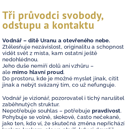
Tři průvodci svobody,
odstupu a kontaktu
Vodnář – dítě Uranu a otevřeného nebe.
Ztělesňuje nezávislost, originalitu a schopnost
vidět svět z místa, kam ostatní ještě
nedohlédnou.
Jeho duše nemíří dolů ani vzhůru –
ale
mimo hlavní proud
.
Do prostoru, kde je možné myslet jinak, cítit
jinak a nebýt svázaný tím, co už nefunguje.
Vodnář je vizionář, pozorovatel i tichý narušitel
zaběhnutých struktur.
Nepotřebuje souhlas – potřebuje
pravdivost
.
Pohybuje se volně, skokově, často nečekaně,
jako ten, kdo ví, že skutečná změna nepřichází