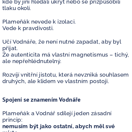
kde by jiní hledali úkryt nebo se přizpůsobili
tlaku okolí.
Plameňák nevede k izolaci.
Vede k pravdivosti.
Učí Vodnáře, že není nutné zapadat, aby byl
přijat.
Že autenticita má vlastní magnetismus – tichý,
ale nepřehlédnutelný.
Rozvíjí vnitřní jistotu, která nevzniká souhlasem
druhých, ale klidem ve vlastním postoji.
Spojení se znamením Vodnáře
Plameňák a Vodnář sdílejí jeden zásadní
princip:
nemusím být jako ostatní, abych měl své