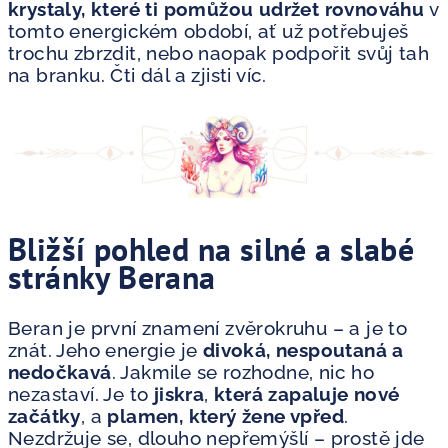
krystaly, které ti pomůžou udržet rovnováhu
v
tomto energickém období, ať už potřebuješ
trochu zbrzdit, nebo naopak podpořit svůj tah
na branku. Čti dál a zjisti víc.
Bližší pohled na silné a slabé
stránky Berana
Beran je první znamení zvěrokruhu – a je to
znát. Jeho energie je
divoká, nespoutaná a
nedočkavá
. Jakmile se rozhodne, nic ho
nezastaví. Je to
jiskra
,
která zapaluje nové
začátky
, a
plamen, který žene vpřed
.
Nezdržuje se, dlouho nepřemýšlí – prostě jde