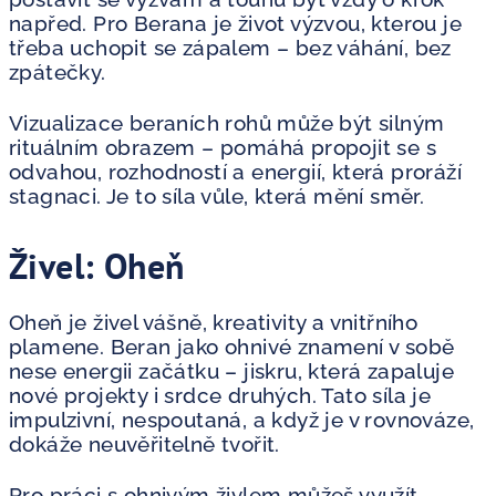
napřed. Pro Berana je život výzvou, kterou je
třeba uchopit se zápalem – bez váhání, bez
zpátečky.
Vizualizace beraních rohů může být silným
rituálním obrazem – pomáhá propojit se s
odvahou, rozhodností a energií, která proráží
stagnaci. Je to síla vůle, která mění směr.
Živel: Oheň
Oheň je živel vášně, kreativity a vnitřního
plamene. Beran jako ohnivé znamení v sobě
nese energii začátku – jiskru, která zapaluje
nové projekty i srdce druhých. Tato síla je
impulzivní, nespoutaná, a když je v rovnováze,
dokáže neuvěřitelně tvořit.
Pro práci s ohnivým živlem můžeš využít