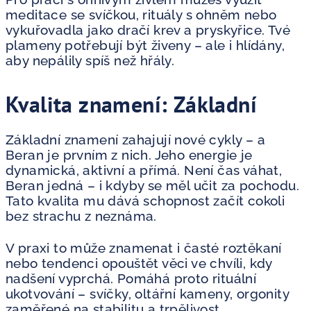
meditace se svíčkou, rituály s ohněm nebo
vykuřovadla jako dračí krev a pryskyřice. Tvé
plameny potřebují být živeny – ale i hlídány,
aby nepálily spíš než hřály.
Kvalita znamení: Základní
Základní znamení zahajují nové cykly – a
Beran je prvním z nich. Jeho energie je
dynamická, aktivní a přímá. Není čas váhat,
Beran jedná – i kdyby se měl učit za pochodu.
Tato kvalita mu dává schopnost začít cokoli
bez strachu z neznáma.
V praxi to může znamenat i časté roztěkaní
nebo tendenci opouštět věci ve chvíli, kdy
nadšení vyprchá. Pomáhá proto rituální
ukotvování – svíčky, oltářní kameny, orgonity
zaměřené na stabilitu a trpělivost.