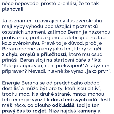
něco nepovede, prostě prohlásí, že to tak
plánovali.
Jako znamení uzavírající cyklus zvěrokruhu
mají Ryby výhodu pocházející z poznatků
ostatních znamení, zatímco Beran je názornou
protiváhou, protože jeho období opět roztáčí
kolo zvěrokruhu. Právě to je důvod, proč je
Beran obecně známý jako ten, který se
učí
z chyb, omylů a příležitostí
, které mu osud
přináší. Beran stojí na startovní čáře a říká:
"Kdo je připraven, není překvapen!" A když není
připraven? Nevadí, hlavně že vyrazil jako první.
Energie Berana se od předchozího období
dost liší a může být pro ty, kteří jsou citliví,
trochu moc. Na druhé straně, mnozí mohou
této energie využít k
dosažení svých cílů
. Jestli
máš něco, co dlouho
odkládáš
, teď je ten
pravý čas to rozjet
. Níže najdeš
kameny a