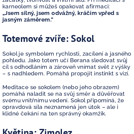
karneolem si můžeš opakovat afirmaci:
„Jsem silný, jsem odvážný, kráčím vpřed s
jasným záměrem.“
Totemové zvíře: Sokol
Sokol je symbolem rychlosti, zacílení a jasného
pohledu. Jako totem učí Berana sledovat svůj
cíl s odhodláním a zároveň vnímat svět z výšky
– s nadhledem. Pomáhá propojit instinkt s vizí.
Meditace se sokolem (nebo jeho obrazem)
pomáhá naladit se na svůj směr a důvěřovat
svému vnitřnímu vedení. Sokol připomíná, že
opravdová síla neznamená jen útok – ale i
klidné čekání na ten správný okamžik.
Květina: Zimolez