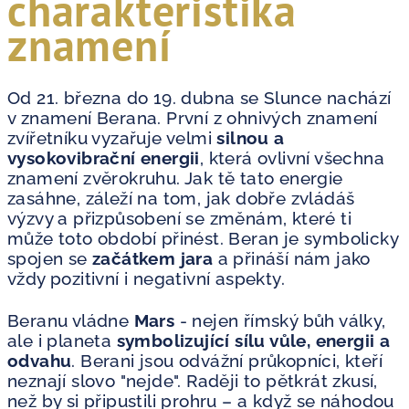
charakteristika
znamení
Od 21. března do 19. dubna se Slunce nachází
v znamení Berana. První z ohnivých znamení
zvířetníku vyzařuje velmi
silnou a
vysokovibrační energii
, která ovlivní všechna
znamení zvěrokruhu. Jak tě tato energie
zasáhne, záleží na tom, jak dobře zvládáš
výzvy a přizpůsobení se změnám, které ti
může toto období přinést. Beran je symbolicky
spojen se
začátkem jara
a přináší nám jako
vždy pozitivní i negativní aspekty.
Beranu vládne
Mars
- nejen římský bůh války,
ale i planeta
symbolizující sílu vůle, energii a
odvahu
. Berani jsou odvážní průkopníci, kteří
neznají slovo "nejde". Raději to pětkrát zkusí,
než by si připustili prohru – a když se náhodou