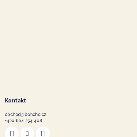
p
a
t
í
Kontakt
obchod
@
bohoho.cz
+420 604 254 408