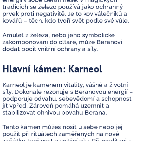
tradicích se železo používá jako ochranný
prvek proti negativitě. Je to kov válečníků a
kovářů – těch, kdo tvoří svět podle své vůle.
Amulet z železa, nebo jeho symbolické
zakomponování do oltáře, může Beranovi
dodat pocit vnitřní ochrany a síly.
Hlavní kámen: Karneol
Karneol je kamenem vitality, vášně a životní
síly. Dokonale rezonuje s Beranovou energií –
podporuje odvahu, sebevědomí a schopnost
jít vpřed. Zároveň pomáhá uzemnit a
stabilizovat ohnivou povahu Berana.
Tento kámen můžeš nosit u sebe nebo jej
použít při rituálech zaměřených na nové
začátky, tvořivost a vnitřní sílu. Při meditaci s