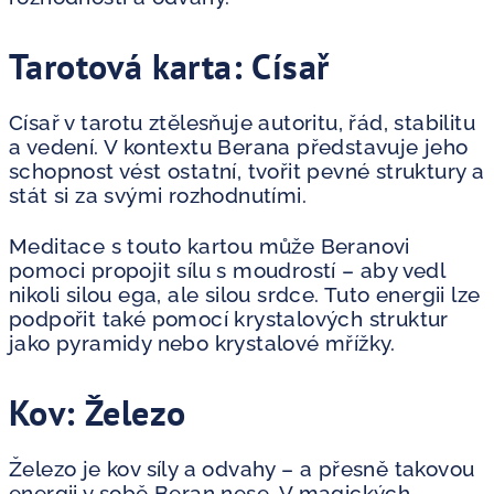
Tarotová karta: Císař
Císař v tarotu ztělesňuje autoritu, řád, stabilitu
a vedení. V kontextu Berana představuje jeho
schopnost vést ostatní, tvořit pevné struktury a
stát si za svými rozhodnutími.
Meditace s touto kartou může Beranovi
pomoci propojit sílu s moudrostí – aby vedl
nikoli silou ega, ale silou srdce. Tuto energii lze
podpořit také pomocí krystalových struktur
jako pyramidy nebo krystalové mřížky.
Kov: Železo
Železo je kov síly a odvahy – a přesně takovou
energii v sobě Beran nese. V magických