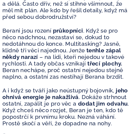
a dělá. Často dřív, než si stihne všimnout, že
měl mít plán. Ale kdo by řešil detaily, když má
před sebou dobrodružství?
Berani jsou rození
průkopníci
. Když se pro
něco nadchnou, nezastaví se, dokud to
nedotáhnou do konce. Multitasking? Jasně,
klidně tři věci najednou. Jenže
tenhle zápal
někdy narazí
– na lidi, kteří nejedou v takové
rychlosti. A tady občas vznikají
třecí plochy.
Beran nechápe, proč ostatní nejedou stejně
naplno, a ostatní zas nestíhají Berana brzdit.
A i když se tváří jako neústupný bojovník,
jeho
ohnivá energie je nakažlivá
. Dokáže strhnout
ostatní, zapálit je pro věc a
dodat jim odvahu
.
Když chceš něco rozjet, Beran je ten, kdo tě
popostrčí k prvnímu kroku. Nezná váhání.
Prostě skočí a věří, že dopadne na nohy.