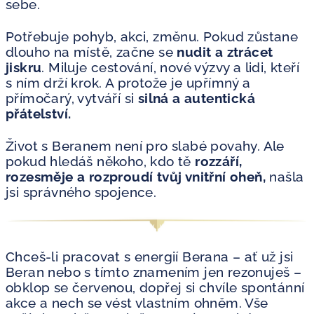
sebe.
Potřebuje pohyb, akci, změnu. Pokud zůstane
dlouho na místě, začne se
nudit a ztrácet
jiskru
. Miluje cestování, nové výzvy a lidi, kteří
s ním drží krok. A protože je upřímný a
přímočarý, vytváří si
silná a autentická
přátelství.
Život s Beranem není pro slabé povahy. Ale
pokud hledáš někoho, kdo tě
rozzáří,
rozesměje a rozproudí tvůj vnitřní oheň,
našla
jsi správného spojence.
Chceš-li pracovat s energií Berana – ať už jsi
Beran nebo s tímto znamením jen rezonuješ –
obklop se červenou, dopřej si chvíle spontánní
akce a nech se vést vlastním ohněm. Vše