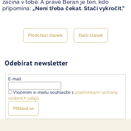
začíná v tobě. A právě Beran je ten, kdo
připomíná:
„Není třeba čekat. Stačí vykročit.“
Předchozí článek
Další článek
Odebírat newsletter
E-mail
Vložením e-mailu souhlasíte s
podmínkami ochrany
osobních údajů
Přihlásit se
Z
á