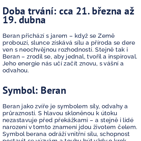
Doba trvání: cca 21. března až
19. dubna
Beran přichází s jarem – když se Země
probouzí, slunce získává sílu a příroda se dere
ven s neochvějnou rozhodností. Stejně tak i
Beran – zrodil se, aby jednal, tvořil a inspiroval.
Jeho energie nás učí začít znovu, s vášní a
odvahou.
Symbol: Beran
Beran jako zvíře je symbolem síly, odvahy a
průraznosti. S hlavou skloněnou k útoku
nezastavuje před překážkami – a stejně i lidé
narození v tomto znamení jdou životem čelem.
Symbol berana odráží vnitřní sílu, schopnost
postavit se výzvám a touhu být vždy o krok