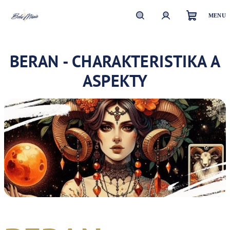
Přejít
na
obsah
Nákupn
Hledat
Přihlášení
BERAN - CHARAKTERISTIKA A
košík
ASPEKTY