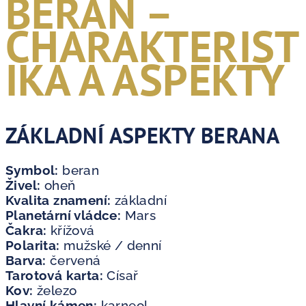
BERAN –
CHARAKTERIST
IKA A ASPEKTY
ZÁKLADNÍ ASPEKTY BERANA
Symbol:
beran
Živel:
oheň
Kvalita znamení:
základní
Planetární vládce:
Mars
Čakra:
křížová
Polarita:
mužské / denní
Barva:
červená
Tarotová karta:
Císař
Kov:
železo
Hlavní kámen:
karneol