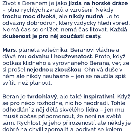
Život s Beranem je jako
jízda na horské dráze
– plná rychlých zvratů a vzrušení. Někdy
trochu moc divoká
, ale
nikdy nudná
. Je to
odvážný dobrodruh, který vždycky hledí vpřed.
Nemá čas se ohlížet, nemá čas litovat.
Každá
zkušenost je pro něj součástí cesty.
Mars
, planeta válečníka, Beranovi vládne a
dává mu
odvahu i houževnatost.
Proto, když
potkáš klidného a vyrovnaného Berana, věř, že
si prošel
nejednou zkouškou
. Ohnivá duše v
něm ale nikdy neuhasne – jen se naučila spíš
svítit, než planout.
Beran je
tvrdohlavý
, ale také
inspirativní
. Když
se pro něco rozhodne, nic ho neodradí. Tohle
odhodlání z něj dělá skvělého
lídra
– jen mu
musíš občas připomenout, že není na světě
sám. Rychlost je jeho přirozeností, ale někdy je
dobré na chvíli zpomalit a podívat se kolem