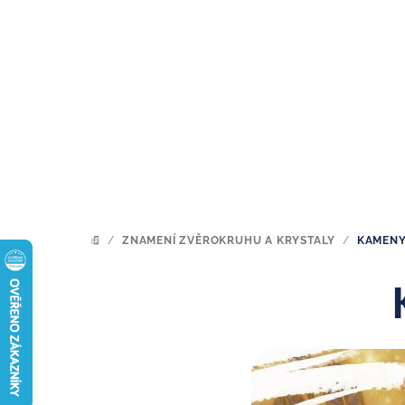
Přejít
na
obsah
/
ZNAMENÍ ZVĚROKRUHU A KRYSTALY
/
KAMENY
DOMŮ