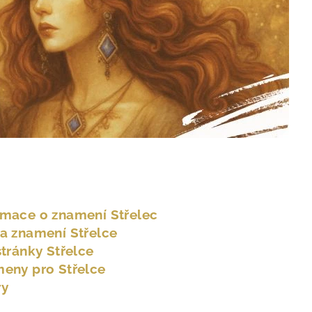
rmace o znamení Střelec
ka znamení Střelce
stránky Střelce
meny pro Střelce
ry