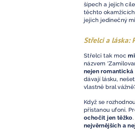
šípech a jejich cíl
těchto okamžicích 
jejich jedinečný m
Střelci a láska:
Střelci tak moc
mi
názvem 'Zamilovan
nejen romantická
dávají lásku, nešet
vlastně bral vážně
Když se rozhodnou 
přistanou ufoni. P
ochočit jen těžko
nejvěrnějších a ne