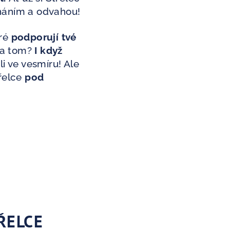
znáním a odvahou!
eré
podporují tvé
na tom?
I když
oli ve vesmíru! Ale
třelce
pod
ŘELCE