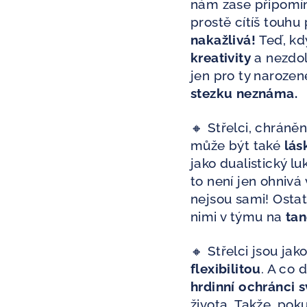
nám zase připomíná
prostě cítíš touhu
nakažlivá!
Teď, kd
kreativity
a nezdo
jen pro ty naroze
stezku neznáma.
🔸 Střelci, chráně
může být také
lás
jako dualistický 
to není jen ohnivá 
nejsou sami! Ostat
nimi v týmu na
ta
🔸 Střelci jsou ja
flexibilitou
. A co 
hrdinní ochránci 
života.
Takže, poku