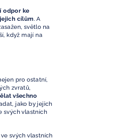
í odpor ke
jejich cílům
. A
zasažen, světlo na
ší, když mají na
nejen pro ostatní,
ých zvratů,
dělat všechno
adat, jako by jejich
e svých vlastních
 ve svých vlastních