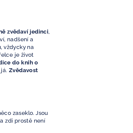
ně zvědaví jedinci
,
ví, nadšení a
u, vždycky na
elce je život
dice do knih o
 já.
Zvědavost
ě něco zaseklo. Jsou
a zdi prostě není