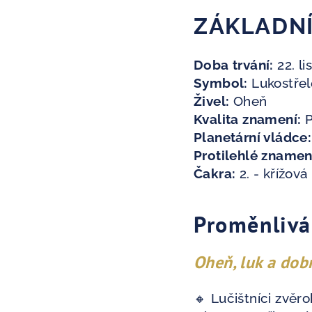
ZÁKLADNÍ
Doba trvání:
22. li
Symbol:
Lukostře
Živel:
Oheň
Kvalita znamení:
P
Planetární vládce:
Protilehlé znamen
Čakra:
2. - křížov
Proměnlivá
Oheň, luk a dob
🔸 Lučištníci zvěr