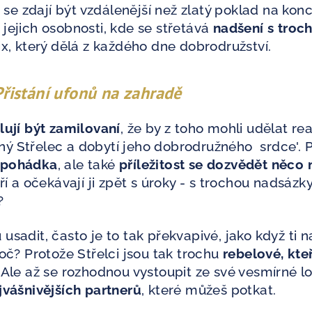
e se zdají být vzdálenější než zlatý poklad na konc
jejich osobnosti, kde se střetává
nadšení s troc
ix, který dělá z každého dne dobrodružství.
 Přistání ufonů na zahradě
lují být zamilovaní
, že by z toho mohli udělat rea
ý Střelec a dobytí jeho dobrodružného srdce'. P
 pohádka
, ale také
příležitost se dozvědět něco
ří a očekávají ji zpět s úroky - s trochou nadsázky,
?
usadit, často je to tak překvapivé, jako když ti 
roč? Protože Střelci jsou tak trochu
rebelové, kteř
. Ale až se rozhodnou vystoupit ze své vesmírné lo
jvášnivějších partnerů
, které můžeš potkat.