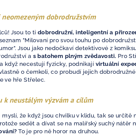
ci neomezeným dobrodružstvím
lců! Jsou to ti
dobrodružní, inteligentní a přiroze
a seznam "Milovaní pro svou touhu po dobrodružst
umor". Jsou jako nedočkaví detektivové z komiks
odružství a
s batohem plným zvědavosti.
Pro Stř
a když necestují fyzicky, podnikají
virtuální expe
vlastně o čemkoli, co probudí jejich dobrodružné
je ve hře Střelec.
bu k neustálým výzvám a cílům
si myslí, že když jsou chvilku v klidu, tak se určit
protože sedět a dívat se na malířský suchý nátěr n
vání?
To je pro ně horor na druhou.