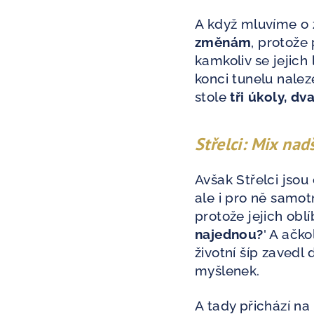
A když mluvíme o z
změnám
, protože
kamkoliv se jejich
konci tunelu nalez
stole
tři úkoly, d
Střelci: Mix na
Avšak Střelci jsou
ale i pro ně samot
protože jejich oblíb
najednou?
' A ačko
životní šíp zavedl
myšlenek.
A tady přichází na