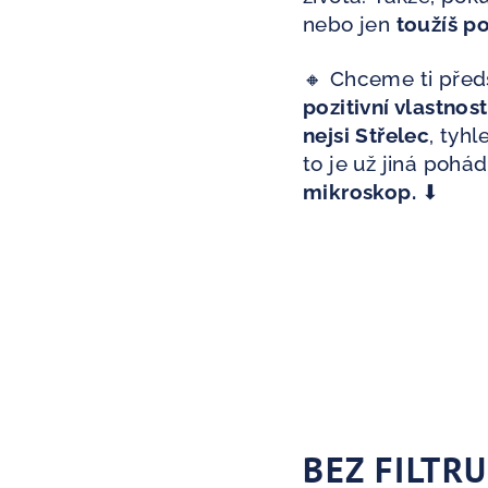
nebo jen
toužíš p
🔸 Chceme ti před
pozitivní vlastnost
nejsi Střelec
, tyhl
to je už jiná pohá
mikroskop.
⬇
BEZ FILTR