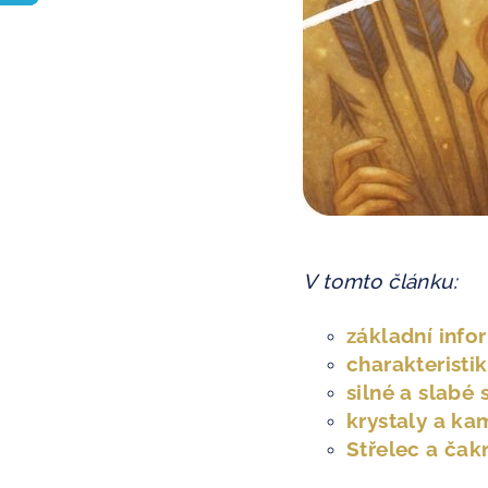
V tomto článku:
základní info
charakteristi
silné a slabé 
krystaly a ka
Střelec a čak