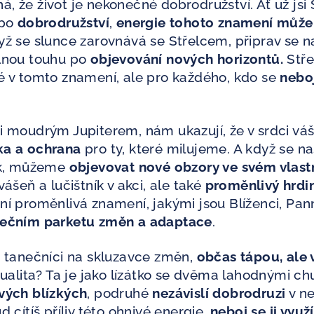
, že život je nekonečné dobrodružství. Ať už jsi 
 po
dobrodružství
,
energie tohoto znamení může
yž se slunce zarovnává se Střelcem, připrav se 
lnou touhu po
objevování nových horizontů.
Stře
né v tomto znamení, ale pro každého, kdo se
neboj
ni moudrým Jupiterem, nám ukazují, že v srdci váš
ka a ochrana
pro ty, které milujeme. A když se na
luk, můžeme
objevovat nové obzory ve svém vlast
vášeň a lučištník v akci, ale také
proměnlivý hrdi
ní proměnlivá znamení, jakými jsou Blíženci, Pann
nečním parketu změn a adaptace
.
ko tanečníci na skluzavce změn,
občas tápou, ale 
dualita? Ta je jako lízátko se dvěma lahodnými c
svých blízkých
, podruhé
nezávislí dobrodruzi
v ne
d cítíš příliv této ohnivé energie,
neboj se ji využí