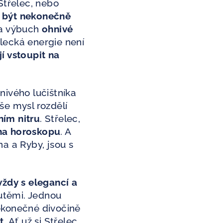
Střelec, nebo
 být nekonečně
na výbuch
ohnivé
lecká energie není
í vstoupit na
nivého lučištníka
še mysl rozdělí
ním nitru
.
Střelec,
na horoskopu
. A
a a Ryby, jsou s
vždy s elegancí a
hutěmi. Jednou
konečné divočině
t.
Ať už si Střelec