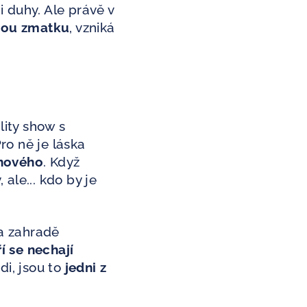
i duhy. Ale právě v
hou zmatku
, vzniká
lity show s
ro ně je láska
 nového
. Když
 ale... kdo by je
na zahradě
í se nechají
di, jsou to
jedni z