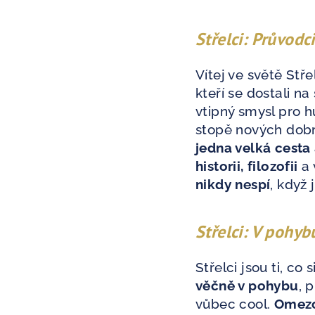
Střelci: Průvod
Vítej ve světě Stře
kteří se dostali n
vtipný smysl pro h
stopě nových dobr
jedna velká cesta
historii, filozofii
a 
nikdy nespí
, když 
Střelci: V pohy
Střelci jsou ti, co 
věčně v pohybu
, 
vůbec cool.
Omezo