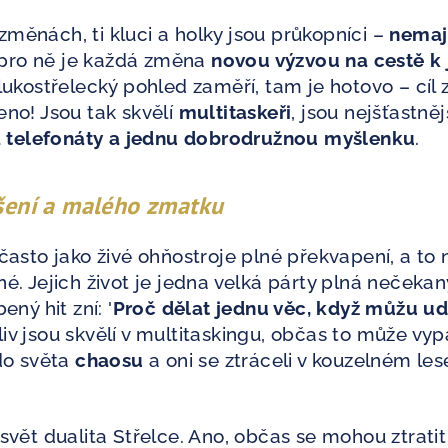
měnách, ti kluci a holky jsou průkopníci –
nemaj
 pro ně je každá změna
novou výzvou na cestě k 
 lukostřelecký pohled zaměří, tam je hotovo – cíl 
eno! Jsou tak skvělí
multitaskeři
, jsou nejšťastněj
va telefonáty a jednu dobrodružnou myšlenku
.
dšení a malého zmatku
 často jako živé ohňostroje plné překvapení, a to 
né. Jejich život je jedna velká párty plná nečekan
ený hit zní: '
Proč dělat jednu věc, když můžu u
liv jsou skvělí v multitaskingu, občas to může vyp
 do světa
chaosu
a oni se ztráceli v kouzelném les
 svět dualita Střelce. Ano, občas se mohou ztratit