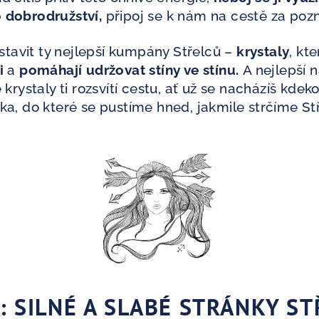
o dobrodružství,
připoj se k nám na cestě za po
stavit ty nejlepší kumpány Střelců –
krystaly
, kt
i
a
pomáhají udržovat stíny ve stínu.
A nejlepší 
e krystaly ti rozsvítí cestu, ať už se nacházíš kdek
dka, do které se pustíme hned, jakmile strčíme S
U:
SILNÉ A SLABÉ STRÁNKY ST