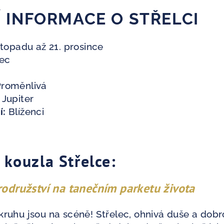
 INFORMACE O STŘELCI
stopadu až 21. prosince
lec
roměnlivá
Jupiter
í:
Blíženci
á
 kouzla Střelce:
rodružství na tanečním parketu života
okruhu jsou na scéně! Střelec, ohnivá duše a dobr