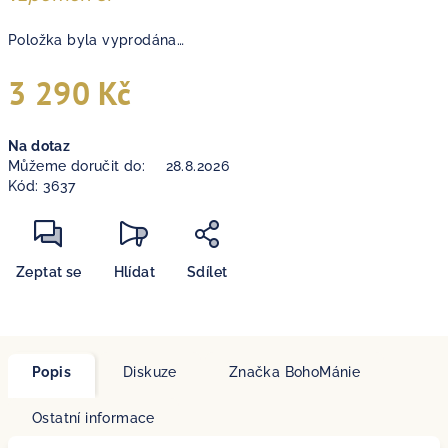
Položka byla vyprodána…
3 290 Kč
Měrná
Na dotaz
cena:
Můžeme doručit do:
28.8.2026
Kód:
3637
Zeptat se
Hlídat
Sdílet
Popis
Diskuze
Značka
BohoMánie
Ostatní informace