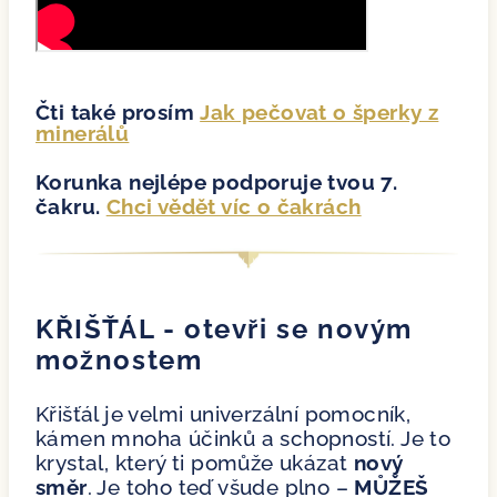
Čti také prosím
Jak pečovat o šperky z
minerálů
Korunka nejlépe podporuje tvou 7.
čakru.
Chci vědět víc o čakrách
KŘIŠŤÁL - otevři se novým
možnostem
Křišťál je velmi univerzální pomocník,
kámen mnoha účinků a schopností. Je to
krystal, který ti pomůže ukázat
nový
směr
. Je toho teď všude plno –
MŮŽEŠ