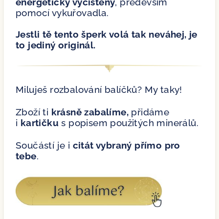
energeticky vyčištěny
, především
pomocí vykuřovadla.
Jestli tě tento šperk volá tak neváhej, je
to jediný originál.
Miluješ rozbalování balíčků? My taky!
Zboží ti
krásně zabalíme,
přidáme
i
kartičku
s popisem použitých minerálů.
Součástí je i
citát vybraný přímo pro
tebe
.