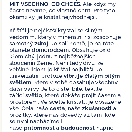
MÍT VŠECHNO, CO CHCEŠ
. Ale když my
často nevíme, co vlastně chtít. Pro tyto
okamžiky, je křišťál nejvhodnější.
Křišťál je nejčistší krystal se silným
vědomím, který v minerální říši zosobňuje
samotný
zdroj
. Je solí Země, je na této
planetě domorodcem. Obsahuje oxid
křemičitý, jednu z nejběžnějších
sloučenin Země. Není tedy divu, že
většině lidem je křišťál nejbližší. Je
univerzální, protože
vibruje čistým bílým
světlem
, které v sobě obsahuje všechny
další barvy. Je to čisté, bílé, tekuté,
zářící
světlo
, které dokáže projít časem a
prostorem. Ve světle křišťálu je obsažené
vše. Celá naše
cesta
, naše
zkušenosti
a
prožitky, které nás dovedly až tam, kde
se nyní nacházíme i
naše
přítomnost
a
budoucnost
napříč