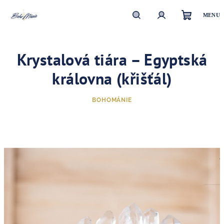
Přejít
na
obsah
Nákupn
Hledat
Přihlášení
Krystalová tiára – Egyptská
košík
královna (křišťál)
BOHOMÁNIE