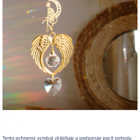
Tento ochranný symbol zklidňuje a podporuje pocit pohody,