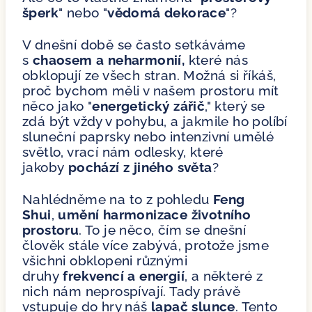
šperk
" nebo "
vědomá dekorace
"?
V dnešní době se často setkáváme
s
chaosem a neharmonií,
které nás
obklopují ze všech stran. Možná si říkáš,
proč bychom měli v našem prostoru mít
něco jako "
energetický zářič
," který se
zdá být vždy v pohybu, a jakmile ho políbí
sluneční paprsky nebo intenzivní umělé
světlo, vrací nám odlesky, které
jakoby
pochází z jiného světa
?
Nahlédněme na to z pohledu
Feng
Shui
,
umění harmonizace životního
prostoru
. To je něco, čím se dnešní
člověk stále více zabývá, protože jsme
všichni obklopeni různými
druhy
frekvencí a energií
, a některé z
nich nám neprospívají. Tady právě
vstupuje do hry náš
lapač slunce
. Tento