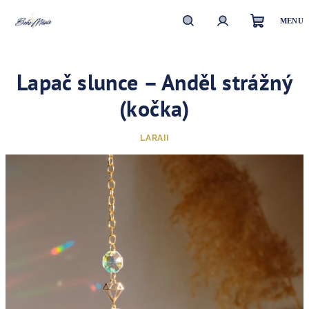
Přejít
na
obsah
Nákupn
Hledat
Přihlášení
Lapač slunce – Anděl strážný
košík
(kočka)
LARAII