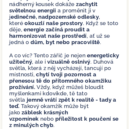
nádherný kousek dokáže
zachytit
světelnou energii
a proměnit ji v
j
edinečné, nadpozemské odlesky
,
které
okouzlí naše prostory
. Když se toto
děje,
energie začíná proudit a
harmonizovat naše prostředí
, ať už se
jedná o
dům, byt nebo pracoviště
.
A co víc? Tento zářič je nejen
energeticky
užitečný
, ale i
vizuálně oslnivý
. Duhová
světla, která z něj vycházejí, tancují po
místnosti,
chytí tvoji pozornost a
přenesou tě do přítomného okamžiku
prožívání.
Vždy, když můžeš bloudit
myšlenkami kdovíkde, tě tato
světla
jemně vrátí zpět k realitě - tady a
teď.
Takový okamžik může být
jako
záblesk krásných
vzpomínek
nebo
příležitost k poučení se
z minulých chyb
.