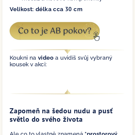
30
Velikost: délka cca
cm
Koukni na
video
a uvidíš svůj vybraný
kousek v akci:
Zapomeň na šedou nudu a pusť
světlo do svého života
Ale co to vlastně znamená "
prostorový