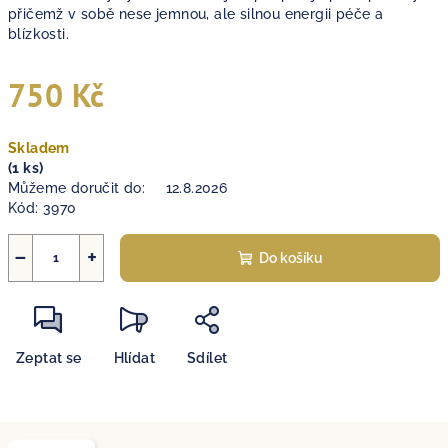
přičemž v sobě nese jemnou, ale silnou energii péče a
blízkosti.
750 Kč
Měrná
Skladem
cena:
(1 ks)
Můžeme doručit do:
12.8.2026
Kód:
3970
−
+
Do košíku
Zeptat se
Hlídat
Sdílet