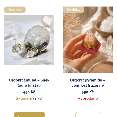
Novinka
Novinka
Orgonit amulet – Šnek
Orgonit pyramida –
(aura křišťál)
Jemnost (růženín)
490 Kč
990 Kč
Skladem
(1 ks)
Vyprodáno