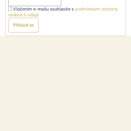
Vložením e-mailu souhlasíte s
podmínkami ochrany
osobních údajů
Přihlásit se
Z
á
p
a
t
í