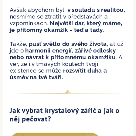
Avšak abychom byli
v souladu s realitou
,
nesmíme se ztratit v představách a
vzpomínkách.
Největší dar, který máme,
je přítomný okamžik - teď a tady.
Takže,
pusť světlo do svého života
, ať už
jde o
harmonii energií, zářivé odlesky
nebo návrat k přítomnému okamžiku
. A
věř, že i v tmavých koutech tvojí
existence se může
rozsvítit duha a
úsměv na tvé tváři.
Jak vybrat krystalový zářič a jak o
něj pečovat?