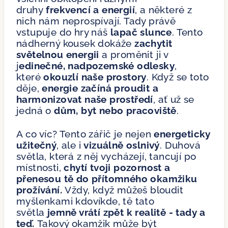
druhy
frekvencí a energií
, a některé z
nich nám neprospívají. Tady právě
vstupuje do hry náš
lapač slunce
. Tento
nádherný kousek dokáže
zachytit
světelnou energii
a proměnit ji v
j
edinečné, nadpozemské odlesky
,
které
okouzlí naše prostory
. Když se toto
děje,
energie začíná proudit a
harmonizovat naše prostředí
, ať už se
jedná o
dům, byt nebo pracoviště
.
A co víc? Tento zářič je nejen
energeticky
užitečný
, ale i
vizuálně oslnivý
. Duhová
světla, která z něj vycházejí, tancují po
místnosti,
chytí tvoji pozornost a
přenesou tě do přítomného okamžiku
prožívání.
Vždy, když můžeš bloudit
myšlenkami kdovíkde, tě tato
světla
jemně vrátí zpět k realitě - tady a
teď.
Takový okamžik může být