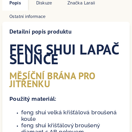
Popis
Diskuze
Značka
Laraii
Ostatní informace
Detailní popis produktu
FENG SHUI LAPAČ
SLUNCE
MĚSÍČNÍ BRÁNA PRO
JITŘENKU
Použitý materiál:
feng shui velká křišťálová broušená
koule
feng shui křišťálový broušený
diamant s AB pokovem