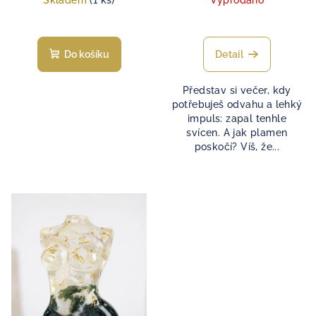
Skladem
(1 ks)
Vyprodáno
Do košíku
Detail
Představ si večer, kdy
potřebuješ odvahu a lehký
impuls: zapal tenhle
svícen. A jak plamen
poskočí? Víš, že...