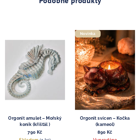
Podobné produkty
Novinka
Orgonit amulet – Mořský
Orgonit svícen – Kočka
koník (křišťál )
(karneol)
790 Kč
890 Kč