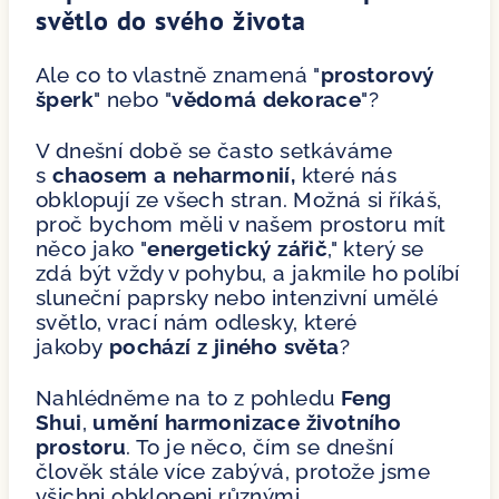
světlo do svého života
Ale co to vlastně znamená "
prostorový
šperk
" nebo "
vědomá dekorace
"?
V dnešní době se často setkáváme
s
chaosem a neharmonií,
které nás
obklopují ze všech stran. Možná si říkáš,
proč bychom měli v našem prostoru mít
něco jako "
energetický zářič
," který se
zdá být vždy v pohybu, a jakmile ho políbí
sluneční paprsky nebo intenzivní umělé
světlo, vrací nám odlesky, které
jakoby
pochází z jiného světa
?
Nahlédněme na to z pohledu
Feng
Shui
,
umění harmonizace životního
prostoru
. To je něco, čím se dnešní
člověk stále více zabývá, protože jsme
všichni obklopeni různými