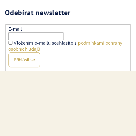
Odebírat newsletter
E-mail
Vložením e-mailu souhlasíte s
podmínkami ochrany
osobních údajů
Přihlásit se
Z
á
p
a
t
í