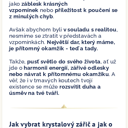
jako
záblesk krásných
vzpomínek
nebo
příležitost k poučení se
z minulých chyb
.
Avšak abychom byli
v souladu s realitou
,
nesmíme se ztratit v představách a
vzpomínkách.
Největší dar, který máme,
je přítomný okamžik - teď a tady.
Takže,
pusť světlo do svého života
, ať už
jde o
harmonii energií, zářivé odlesky
nebo návrat k přítomnému okamžiku
. A
věř, že i v tmavých koutech tvojí
existence se může
rozsvítit duha a
úsměv na tvé tváři.
Jak vybrat krystalový zářič a jak o