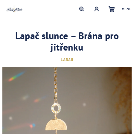
Přejít
na
obsah
Nákupn
Hledat
Přihlášení
Lapač slunce – Brána pro
košík
jitřenku
LARAII