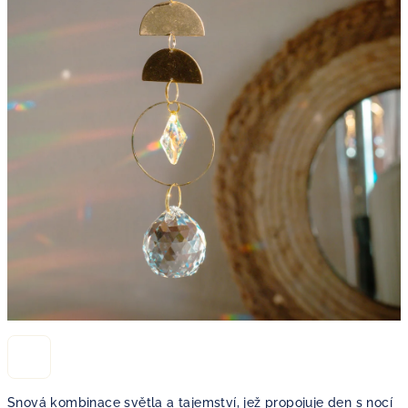
Snová kombinace světla a tajemství, jež propojuje den s nocí