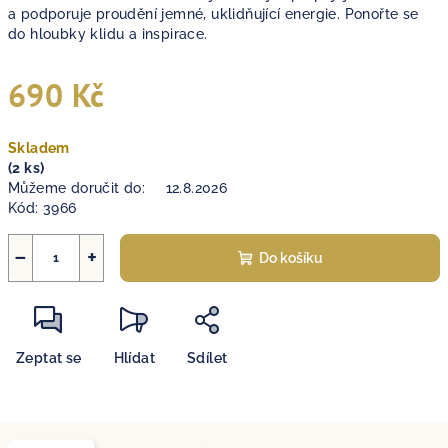
a podporuje proudění jemné, uklidňující energie. Ponořte se
do hloubky klidu a inspirace.
690 Kč
Měrná
Skladem
cena:
(2 ks)
Můžeme doručit do:
12.8.2026
Kód:
3966
−
+
Do košíku
Zeptat se
Hlídat
Sdílet