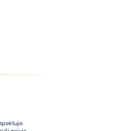
spektuje.
íli nejvíc