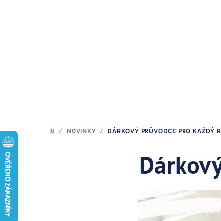
Přejít
na
obsah
/
NOVINKY
/
DÁRKOVÝ PRŮVODCE PRO KAŽDÝ 
DOMŮ
Dárkový