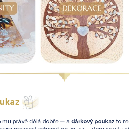
oukaz
 co mu právě dělá dobře — a
dárkový poukaz
to re
írá možnost sáhnout po kousku, který ho v tu chv