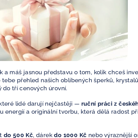
k a máš jasnou představu o tom, kolik chceš inv
o tebe přehled našich oblíbených šperků, krystalů
 do tří cenových úrovní.
které lidé darují nejčastěji —
ruční práci z české
u energií a originální tvorbu, která dělá radost p
st
do 500 Kč
, dárek
do 1000 Kč
nebo výraznější o