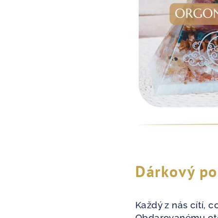
Dárkový p
Každý z nás cítí,
Obdarovanému otev