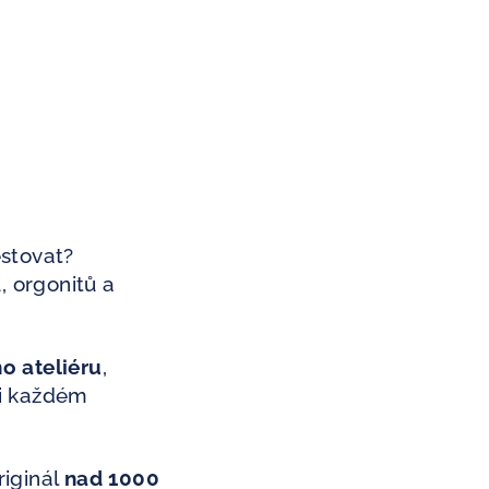
estovat?
, orgonitů a
ho ateliéru
,
ři každém
riginál
nad 1000