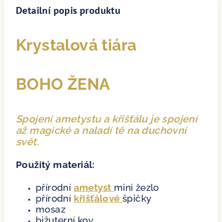
Detailní popis produktu
Krystalová tiára
BOHO ŽENA
Spojení ametystu a křišťálu je spojení
až magické a naladí tě na duchovní
svět.
Použitý materiál:
přírodní
ametyst
mini žezlo
přírodní
křišťálové
špičky
mosaz
bižuterní kov