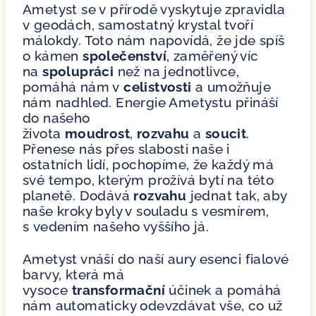
Ametyst se v přírodě vyskytuje zpravidla
v geodách, samostatný krystal tvoří
málokdy. Toto nám napovídá, že jde spíš
o kámen
společenství
, zaměřený víc
na
spolupráci
než na jednotlivce,
pomáhá nám v
celistvosti
a umožňuje
nám nadhled. Energie Ametystu přináší
do našeho
života
moudrost
,
rozvahu
a
soucit
.
Přenese nás přes slabosti naše i
ostatních lidí, pochopíme, že každý má
své tempo, kterým prožívá bytí na této
planetě. Dodává
rozvahu
jednat tak, aby
naše kroky byly v souladu s vesmírem,
s vedením našeho vyššího já.
Ametyst vnáší do naší aury esenci fialové
barvy, která má
vysoce
transformační
účinek a pomáhá
nám automaticky odevzdávat vše, co už