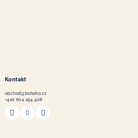
t
í
Kontakt
obchod
@
bohoho.cz
+420 604 254 408