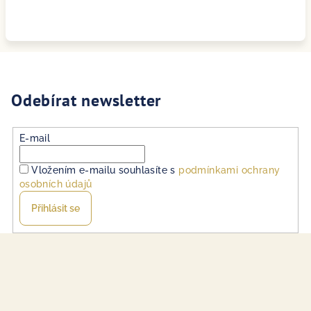
Odebírat newsletter
E-mail
Vložením e-mailu souhlasíte s
podmínkami ochrany
osobních údajů
Přihlásit se
Z
á
p
a