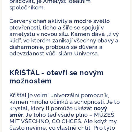
pracovat, je Ametyst ideálním
společníkem.
Červený oheň aktivity a modré světlo
otevřenosti, ticho a šíře se spojují v
ametystu v novou sílu. Kámen dává „živý
klid“, ve kterém zanikají všechny obavy a
disharmonie, probouzí se důvěra a
odevzdanost vůči silám Universa.
KŘIŠŤÁL - otevři se novým
možnostem
Křišťál je velmi univerzální pomocník,
kámen mnoha účinků a schopností. Je to
krystal, který ti pomůže ukázat
nový
směr
. Je toho teď všude plno – MŮŽEŠ
MÍT VŠECHNO, CO CHCEŠ. Ale když my
často nevíme, co vlastně chtít. Pro tyto