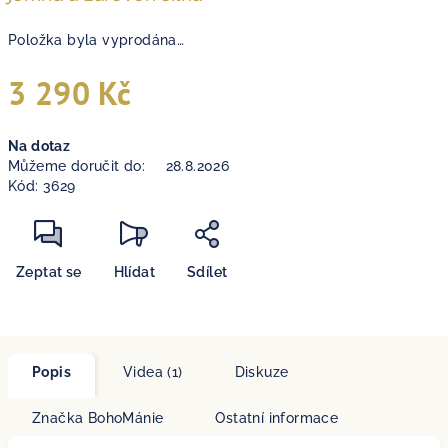
Položka byla vyprodána…
3 290 Kč
Měrná
Na dotaz
cena:
Můžeme doručit do:
28.8.2026
Kód:
3629
Zeptat se
Hlídat
Sdílet
Popis
Videa (1)
Diskuze
Značka
BohoMánie
Ostatní informace