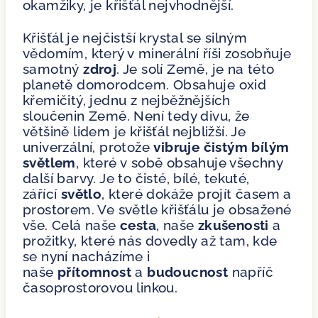
okamžiky, je křišťál nejvhodnější.
Křišťál je nejčistší krystal se silným
vědomím, který v minerální říši zosobňuje
samotný
zdroj
. Je solí Země, je na této
planetě domorodcem. Obsahuje oxid
křemičitý, jednu z nejběžnějších
sloučenin Země. Není tedy divu, že
většině lidem je křišťál nejbližší. Je
univerzální, protože
vibruje čistým bílým
světlem
, které v sobě obsahuje všechny
další barvy. Je to čisté, bílé, tekuté,
zářící
světlo
, které dokáže projít časem a
prostorem. Ve světle křišťálu je obsažené
vše. Celá naše
cesta
, naše
zkušenosti
a
prožitky, které nás dovedly až tam, kde
se nyní nacházíme i
naše
přítomnost
a
budoucnost
napříč
časoprostorovou linkou.