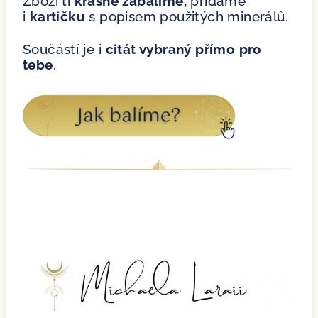
Zboží ti
krásně zabalíme,
přidáme
i
kartičku
s popisem použitých minerálů.
Součástí je i
citát vybraný přímo pro
tebe
.