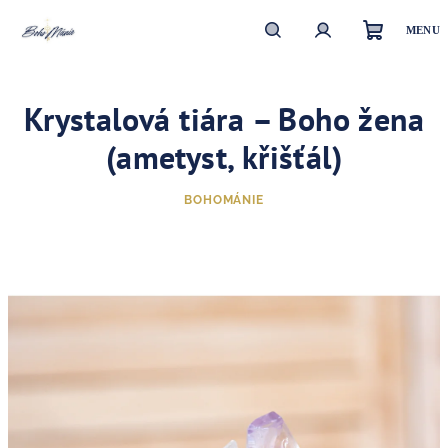
Přejít
na
obsah
Nákupn
Hledat
Přihlášení
Krystalová tiára – Boho žena
košík
(ametyst, křišťál)
BOHOMÁNIE