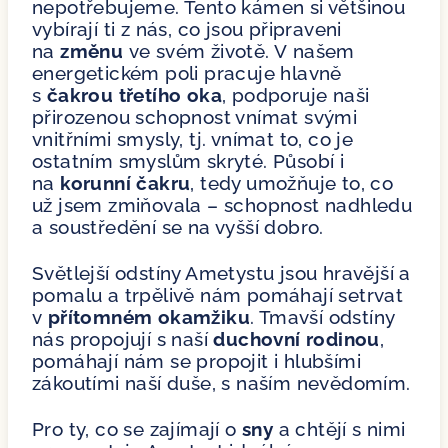
nepotřebujeme. Tento kámen si většinou
vybírají ti z nás, co jsou připraveni
na
změnu
ve svém životě. V našem
energetickém poli pracuje hlavně
s
čakrou třetího oka
, podporuje naši
přirozenou schopnost vnímat svými
vnitřními smysly, tj. vnímat to, co je
ostatním smyslům skryté. Působí i
na
korunní čakru
, tedy umožňuje to, co
už jsem zmiňovala – schopnost nadhledu
a soustředění se na vyšší dobro.
Světlejší odstíny Ametystu jsou hravější a
pomalu a trpělivě nám pomáhají setrvat
v
přítomném okamžiku
. Tmavší odstíny
nás propojují s naší
duchovní rodinou
,
pomáhají nám se propojit i hlubšími
zákoutími naší duše, s naším nevědomím.
Pro ty, co se zajímají o
sny
a chtějí s nimi