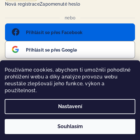
Nová registrace
Zapomenuté heslo
nebo
Přihlásit se přes Facebook
Přihlásit se přes Google
Používáme cookies, abychom ti umožnili pohodlné
prohlížení webu a díky analýze provozu webu
Přijímáme online platby
neustále zlepšovali jeho funkce, výkon a
použitelnost.
Nastavení
Copyright 2026
BohoMánie
. Všechna práva vyhrazena.
Souhlasím
Vytvořil Shoptet