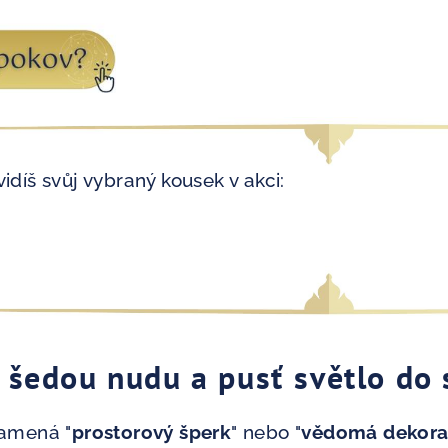
idíš svůj vybraný kousek v akci:
šedou nudu a pusť světlo do 
namená "
prostorový šperk
" nebo "
vědomá dekor