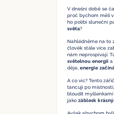
V dnešní době se č
proč bychom měli v
ho políbí sluneční 
světa
?
Nahlédněme na to 
člověk stále více z
nám neprospívají. T
světelnou energii
a 
děje,
energie začín
A co víc? Tento záři
tancují po místnosti
bloudit myšlenkami 
jako
záblesk krásn
Avšak abychom byl