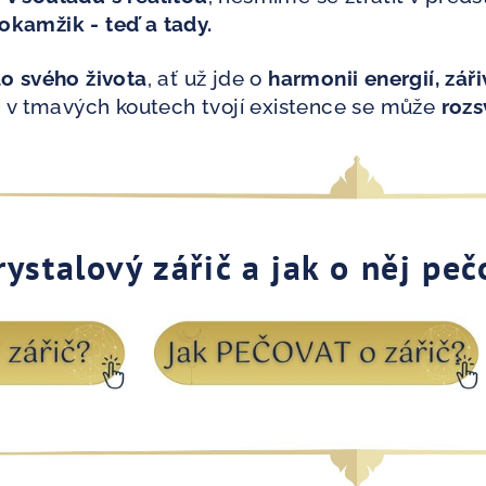
okamžik - teď a tady.
do svého života
, ať už jde o
harmonii energií, zá
e i v tmavých koutech tvojí existence se může
rozs
rystalový zářič a jak o něj pe