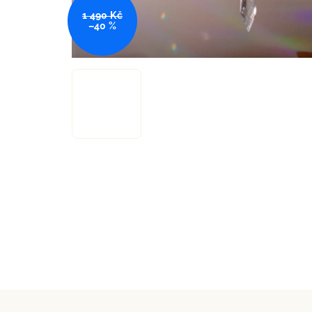
1 490 Kč
–40 %