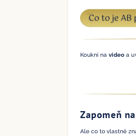
Koukni na
video
a uv
Zapomeň na 
Ale co to vlastně z