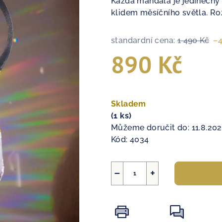
Každá mandala je jedinečný 
klidem měsíčního světla. Roz
standardní cena:
1 490 Kč
–
890 Kč
Měrná
cena:
Skladem
(1 ks)
Můžeme doručit do:
11.8.20
Kód:
4034
−
+