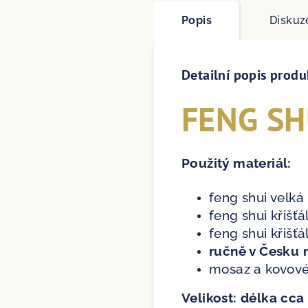
Popis
Diskuz
Detailní popis produ
FENG SH
Použitý materiál:
feng shui velká
feng shui křišť
feng shui křišť
ručně v Česku
mosaz a kovov
Velikost: délka cc