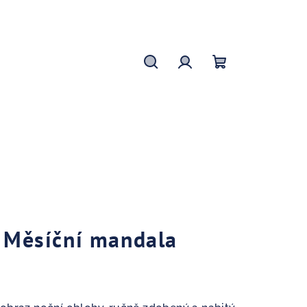
Hledat
Přihlášení
Nákupní
košík
– Měsíční mandala