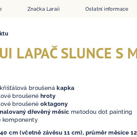
e
Značka
Laraii
Ostatní informace
ktu
UI LAPAČ SLUNCE S
 křišťálová broušená
kapka
álové broušené
hroty
álové broušené
oktagony
 malovaný dřevěný měsíc
metodou dot painting
é komponenty
a 40 cm (včetně závěsu 11 cm), průměr měsíce 1