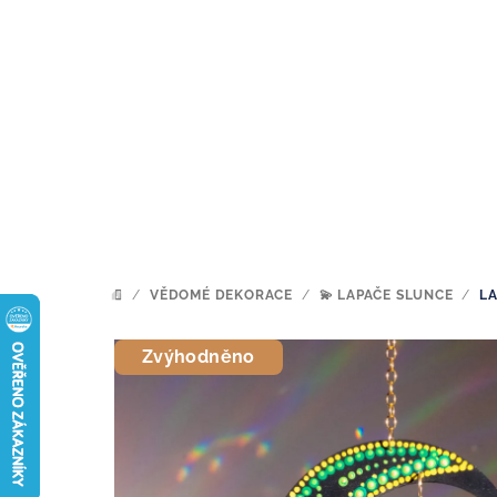
Přejít
na
obsah
/
VĚDOMÉ DEKORACE
/
💫 LAPAČE SLUNCE
/
LA
DOMŮ
Zvýhodněno