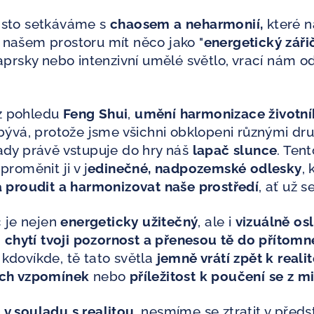
asto setkáváme s
chaosem a neharmonií,
které ná
 našem prostoru mít něco jako "
energetický záři
paprsky nebo intenzivní umělé světlo, vrací nám o
z pohledu
Feng Shui
,
umění harmonizace životní
abývá, protože jsme všichni obklopeni různými dr
ady právě vstupuje do hry náš
lapač slunce
. Ten
proměnit ji v j
edinečné, nadpozemské odlesky
,
á proudit a harmonizovat naše prostředí
, ať už 
č je nejen
energeticky užitečný
, ale i
vizuálně osl
,
chytí tvoji pozornost a přenesou tě do přítom
kdovíkde, tě tato světla
jemně vrátí zpět k realit
ých vzpomínek
nebo
příležitost k poučení se z 
i
v souladu s realitou
, nesmíme se ztratit v pře