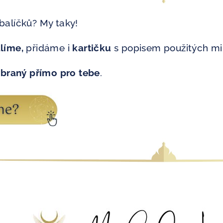
 balíčků? My taky!
alíme,
přidáme i
kartičku
s popisem použitých mi
ybraný přímo pro tebe
.