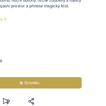
obraz noční oblohy, ručně zdobený a nabitý
jasní prostor a přinese magický klid.
40 %
26
Do košíku