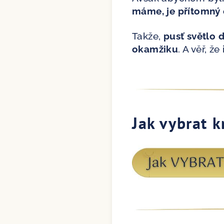
máme, je přítomný 
Takže,
pusť světlo 
okamžiku
. A věř, ž
Jak vybrat k