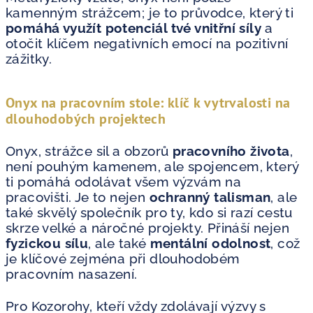
kamenným strážcem; je to průvodce, který ti
pomáhá využít potenciál tvé vnitřní síly
a
otočit klíčem negativních emocí na pozitivní
zážitky.
Onyx na pracovním stole: klíč k vytrvalosti na
dlouhodobých projektech
Onyx, strážce sil a obzorů
pracovního života
,
není pouhým kamenem, ale spojencem, který
ti pomáhá odolávat všem výzvám na
pracovišti. Je to nejen
ochranný talisman
, ale
také skvělý společník pro ty, kdo si razí cestu
skrze velké a náročné projekty. Přináší nejen
fyzickou sílu
, ale také
mentální odolnost
, což
je klíčové zejména při dlouhodobém
pracovním nasazení.
Pro Kozorohy, kteří vždy zdolávají výzvy s