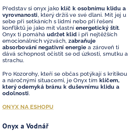
Představ si onyx jako
klíč k osobnímu klidu a
vyrovnanosti
, který držíš ve své dlani. Mít jej u
sebe při setkáních s lidmi nebo při řešení
konfliktů je jako mít vlastní
energetický štít
.
Onyx ti pomáhá
udržet klid
i při nejtěžších
emocionálních výzvách,
zabraňuje
absorbování negativní energie
a zároveň ti
dává schopnost očistit se od úzkosti, smutku a
strachu.
Pro Kozorohy, kteří se občas potýkají s kritikou
a náročnými situacemi, je Onyx tím
klíčem,
který odemyká bránu k duševnímu klidu a
odolnosti
.
ONYX NA ESHOPU
Onyx a Vodnář