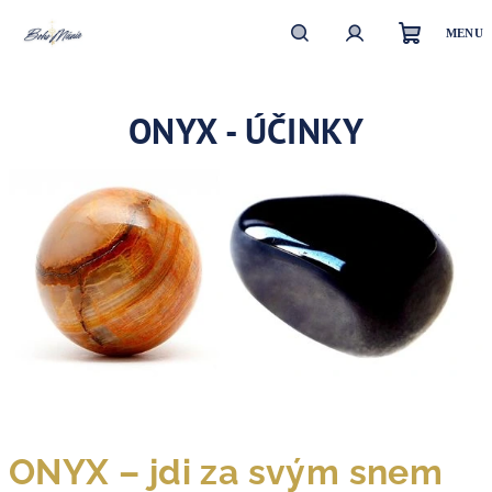
Přejít
na
obsah
Nákupn
Hledat
Přihlášení
ONYX - ÚČINKY
košík
ONYX – jdi za svým snem