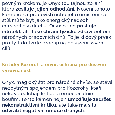
pevným krokem, je Onyx tou tajnou zbraní,
která
zesiluje jejich odhodlání
. Nošení tohoto
kamene na pracovišti nebo jeho umístění na
stůl může být jako energický nádech
čerstvého vzduchu. Onyx nejen
posiluje
intelekt
, ale také
chrání fyzické zdraví
během
náročných pracovních dnů. To je klíčový prvek
pro ty, kdo tvrdě pracují na dosažení svých
cílů.
Kritický Kozoroh a onyx: ochrana pro duševní
vyrovnanost
Onyx, magický štít pro náročné chvíle, se stává
nezbytným spojencem pro Kozorohy, kteří
někdy podléhají kritice a emocionálním
bouřím. Tento kámen nejen
umožňuje zadržet
nekonstruktivní kritiku
, ale také
má sílu
odvrátit negativní emoce druhých
.