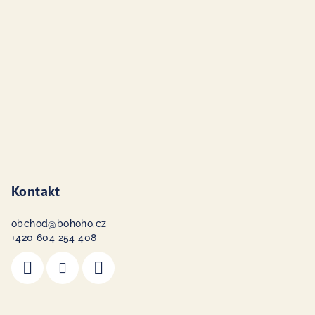
t
í
Kontakt
obchod
@
bohoho.cz
+420 604 254 408