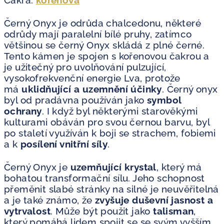
Čakra:
kořenová
Černý Onyx je odrůda chalcedonu, některé
odrůdy mají paralelní bílé pruhy, zatímco
většinou se černý Onyx skládá z plné černé.
Tento kámen je spojen s kořenovou čakrou a
je užitečný pro uvolňování pulzující,
vysokofrekvenční energie Lva, protože
má
uklidňující a uzemnění účinky
. Černý onyx
byl od pradávna používán jako
symbol
ochrany
. I když byl některými starověkými
kulturami obáván pro svou černou barvu, byl
po staletí využíván k boji se strachem, fobiemi
a k
posílení vnitřní síly
.
Černý Onyx je
uzemňující krystal
, který má
bohatou transformační sílu. Jeho schopnost
přeměnit slabé stránky na silné je neuvěřitelná
a je také známo, že
zvyšuje duševní jasnost a
vytrvalost
. Může být použit jako
talisman
,
který pomáhá lidem spojit se se svým vyšším