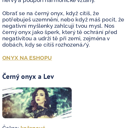
nervy a podpoří harmonické vztahy.
Obrať se na černý onyx, když cítíš, že
potřebuješ uzemnění, nebo když máš pocit, že
negativní myšlenky zahlcují tvou mysl. Nos
černý onyx jako šperk, který tě ochrání před
negativitou a udrží tě při zemi, zejména v
dobách, kdy se cítíš rozhozená/ý.
ONYX NA ESHOPU
Černý onyx a Lev