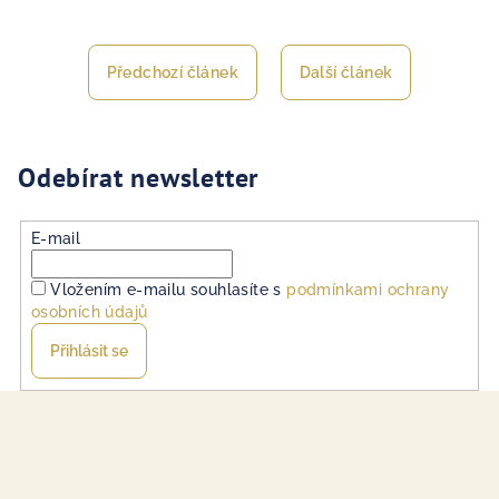
Předchozí článek
Další článek
Odebírat newsletter
E-mail
Vložením e-mailu souhlasíte s
podmínkami ochrany
osobních údajů
Přihlásit se
Z
á
p
a