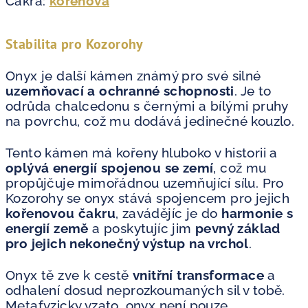
Čakra:
kořenová
Stabilita pro Kozorohy
Onyx je další kámen známý pro své silné
uzemňovací a ochranné schopnosti
. Je to
odrůda chalcedonu s černými a bílými pruhy
na povrchu, což mu dodává jedinečné kouzlo.
Tento kámen má kořeny hluboko v historii a
oplývá energií spojenou se zemí
, což mu
propůjčuje mimořádnou uzemňující sílu. Pro
Kozorohy se onyx stává spojencem pro jejich
kořenovou čakru
, zavádějíc je do
harmonie s
energií země
a poskytujíc jim
pevný základ
pro jejich nekonečný výstup na vrchol
.
Onyx tě zve k cestě
vnitřní transformace
a
odhalení dosud neprozkoumaných sil v tobě.
Metafyzicky vzato, onyx není pouze