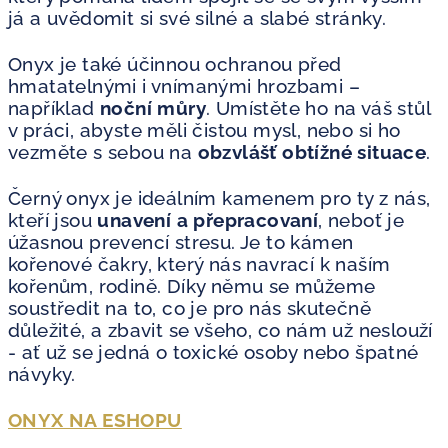
já a uvědomit si své silné a slabé stránky.
Onyx je také účinnou ochranou před
hmatatelnými i vnímanými hrozbami –
například
noční můry
. Umístěte ho na váš stůl
v práci, abyste měli čistou mysl, nebo si ho
vezměte s sebou na
obzvlášť obtížné situace
.
Černý onyx je ideálním kamenem pro ty z nás,
kteří jsou
unavení a přepracovaní
, neboť je
úžasnou prevencí stresu. Je to kámen
kořenové čakry, který nás navrací k naším
kořenům, rodině. Díky němu se můžeme
soustředit na to, co je pro nás skutečně
důležité, a zbavit se všeho, co nám už neslouží
- ať už se jedná o toxické osoby nebo špatné
návyky.
ONYX NA ESHOPU