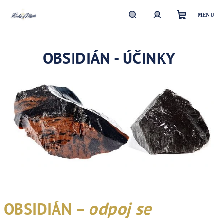
Přejít
na
obsah
Nákupn
Hledat
Přihlášení
OBSIDIÁN - ÚČINKY
košík
odpoj se
OBSIDIÁN –