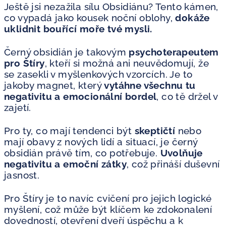
Ještě jsi nezažila sílu Obsidiánu? Tento kámen,
co vypadá jako kousek noční oblohy,
dokáže
uklidnit bouřící moře tvé mysli.
Černý obsidián je takovým
psychoterapeutem
pro Štíry
, kteří si možná ani neuvědomují, že
se zasekli v myšlenkových vzorcích. Je to
jakoby magnet, který
vytáhne všechnu tu
negativitu a emocionální bordel
, co tě držel v
zajetí.
Pro ty, co mají tendenci být
skeptičtí
nebo
mají obavy z nových lidí a situací, je černý
obsidián právě tím, co potřebuje.
Uvolňuje
negativitu a emoční zátky
, což přináší duševní
jasnost.
Pro Štíry je to navíc cvičení pro jejich logické
myšlení, což může být klíčem ke zdokonalení
dovedností, otevření dveří úspěchu a k