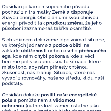
Obsidián je kámen sopečného původu,
pochází z nitra matky Země a disponuje
žhavou energií. Obsidián umí svou ohnivou
energií přivodit tak
prudkou změnu
, že jeho
působení zaznamenáš takřka okamžitě.
S obsidiánem dokážeme lépe vnímat situace,
ve kterých jednáme z
pozice oběti
, na
základě
ublíženosti
nebo našeho
přehnaného
ega
, kde nám
chybí pokora
a kde si věci
bereme příliš osobně. Jsou to situace, které
místo toho, aby nám přinesly chtěnou
zkušenost, nás zraňují. Situace, které nás
vyvádí z rovnováhy, našeho středu, klidu naší
podstaty.
Obsidián dokáže
posílit naše energetické
pole
a pomůže nám s
vědomou
ochranou
(nutno vložit záměr, ostatně jako