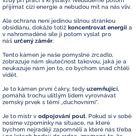
vždy při práci s krystaly). Nebudeme potom
přijímat cizí energie a nebudou mít na nás vliv.
Ale ochrana není jedinou silnou stránkou
obsidiánu, dokáže totiž
koncentrovat energii
a
v nahromaděné síle ji potom vyslat pro
náš
určený záměr
.
Tento kámen je naše pomyslné zrcadlo,
zobrazuje nám skutečnost takovou, jaká je a
neukazuje nám jen to, co bychom snad chtěli
vidět.
Je to kámen první čakry, tedy
uzemňující
,
pomáhá trochu ulítlým lidem vyrovnávat
zemský prvek s těmi „duchovními“.
Je to mistr v
odpojování pout
. Pokud si v sobě
nosíme vzpomínky na situace, na které
bychom nejraději zapomněli a které nás třeba