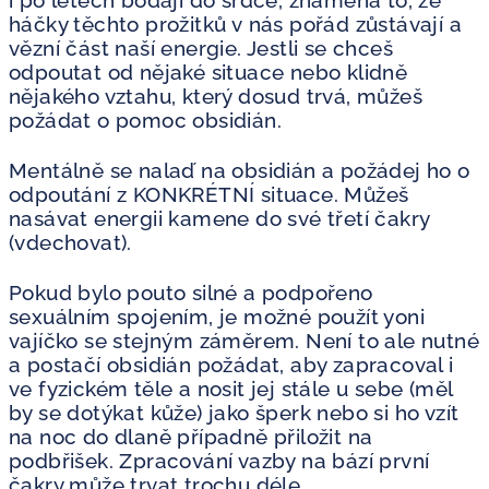
i po letech bodají do srdce, znamená to, že
háčky těchto prožitků v nás pořád zůstávají a
vězní část naší energie. Jestli se chceš
odpoutat od nějaké situace nebo klidně
nějakého vztahu, který dosud trvá, můžeš
požádat o pomoc obsidián.
Mentálně se nalaď na obsidián a požádej ho o
odpoutání z KONKRÉTNÍ situace. Můžeš
nasávat energii kamene do své třetí čakry
(vdechovat).
Pokud bylo pouto silné a podpořeno
sexuálním spojením, je možné použít yoni
vajíčko se stejným záměrem. Není to ale nutné
a postačí obsidián požádat, aby zapracoval i
ve fyzickém těle a nosit jej stále u sebe (měl
by se dotýkat kůže) jako šperk nebo si ho vzít
na noc do dlaně případně přiložit na
podbřišek. Zpracování vazby na bází první
čakry může trvat trochu déle.