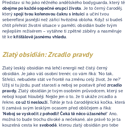
Představ si ho jako něžného andělského bodyguarda, který tě
obejme po každé sopečné erupci života
. Je to černý čaroděj,
který
spojí tvou kořenovou čakru s intuicí
a učiní tvou
sebereflexi jasnější než zářící hvězdná obloha. Když si budeš
chtít přehrát životní situace v paměti, obsidián bude tvým
nejlepším režisérem – vytáhne ti zpětné záběry a nasměruje
tě ke
křišťálově jasnému vhledu
.
Zlatý obsidián: Zrcadlo pravdy
Zlatý lesklý obsidián má lehčí energii než čistý černý
obsidián. Je jako váš osobní trenér, co vám říká: 'No tak,
Střelci, nebudete stát ve frontě na změnu celý život, že ne?'
Užij si tu jízdu, pusť starosti a neboj se postavit před
zrcadlo
pravdy.
Zlatý obsidián je tvým osobním průvodcem, který se
nebojí kopat hlouběji. Nejde jen o to, že ti ukáže zrcadlo a
řekne,
co už ti neslouží.
Tohle je tvá čarodějnická kočka, která
ti zamává svým lesklým ocasem před obličejem a říká:
'
Neboj se vyskočit z pohodlí! Čeká tě něco úžasného!
' Ano,
možná to bude trochu divoké a nečekané, ale právě to je ta
kouzelná cesta ke
svobodě
, kterou zlatý obsidián pro tebe