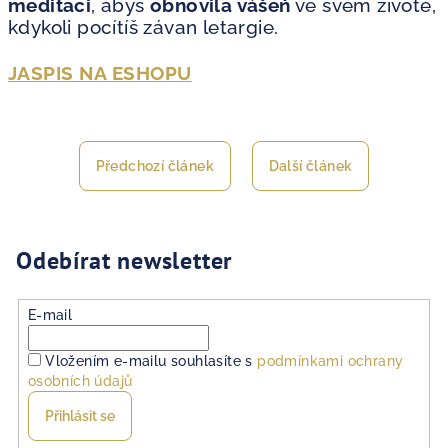
meditaci
, abys
obnovila vášeň
ve svém životě,
kdykoli pocítíš závan letargie.
JASPIS NA ESHOPU
Předchozí článek
Další článek
Odebírat newsletter
E-mail
Vložením e-mailu souhlasíte s
podmínkami ochrany
osobních údajů
Přihlásit se