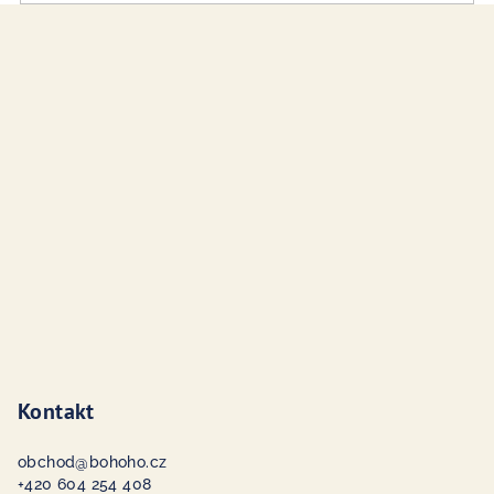
Z
á
p
a
t
í
Kontakt
obchod
@
bohoho.cz
+420 604 254 408