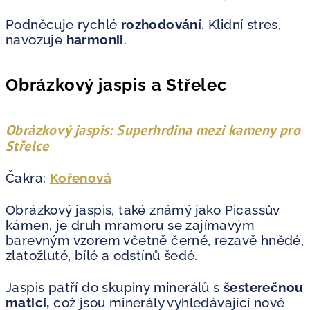
Podněcuje rychlé
rozhodování
. Klidní stres,
navozuje
harmonii
.
Obrázkový jaspis a Střelec
Obrázkový jaspis: Superhrdina mezi kameny pro
Střelce
Čakra:
Kořenová
Obrázkový jaspis, také známý jako Picassův
kámen, je druh mramoru se zajímavým
barevným vzorem včetně černé, rezavě hnědé,
zlatožluté, bílé a odstínů šedé.
Jaspis patří do skupiny minerálů s
šesterečnou
maticí,
což jsou minerály vyhledávající nové