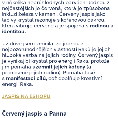
v několika neprůhledných barvách. Jednou z
nejčastějších je červená, která je způsobena
inkluzí železa v kameni. Červený jaspis jako
léčivý krystal rezonuje s kořenovou čakrou,
která vibruje červeně a je spojena s
rodinou a
identitou.
Již dříve jsem zmínila, že jednou z
nejpozoruhodnějších vlastností Raků je jejich
hluboká vazba na jejich rodiny. Červený jaspis
je vynikající krystal pro energii Raka, protože
jim pomáhá
uzemnit jejich kořeny
(a
přeneseně jejich rodinu). Pomáhá také
s
manifestací cílů,
což doplňuje kreativní
energii Raka.
JASPIS NA ESHOPU
Červený jaspis a Panna