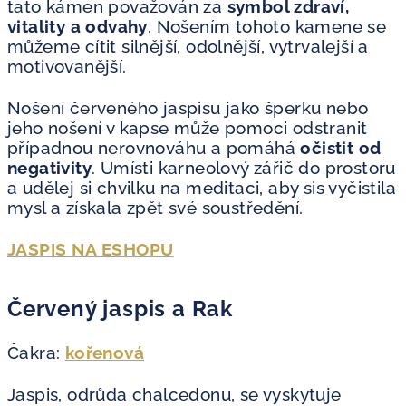
tato kámen považován za
symbol zdraví,
vitality a odvahy
. Nošením tohoto kamene se
můžeme cítit silnější, odolnější, vytrvalejší a
motivovanější.
Nošení červeného jaspisu jako šperku nebo
jeho nošení v kapse může pomoci odstranit
případnou nerovnováhu a pomáhá
očistit od
negativity
. Umísti karneolový zářič do prostoru
a udělej si chvilku na meditaci, aby sis vyčistila
mysl a získala zpět své soustředění.
JASPIS NA ESHOPU
Červený jaspis a Rak
Čakra:
kořenová
Jaspis, odrůda chalcedonu, se vyskytuje