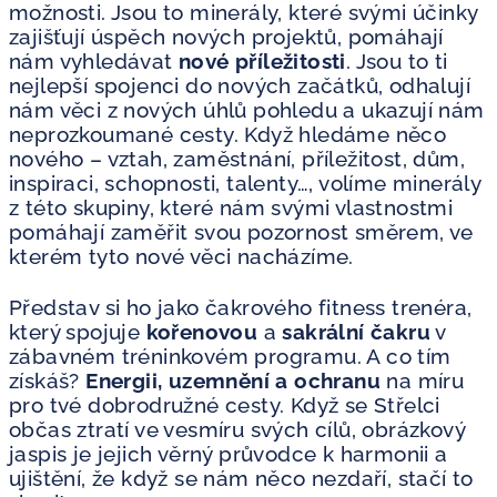
možnosti. Jsou to minerály, které svými účinky
zajišťují úspěch nových projektů, pomáhají
nám vyhledávat
nové příležitosti
. Jsou to ti
nejlepší spojenci do nových začátků, odhalují
nám věci z nových úhlů pohledu a ukazují nám
neprozkoumané cesty. Když hledáme něco
nového – vztah, zaměstnání, příležitost, dům,
inspiraci, schopnosti, talenty…, volíme minerály
z této skupiny, které nám svými vlastnostmi
pomáhají zaměřit svou pozornost směrem, ve
kterém tyto nové věci nacházíme.
Představ si ho jako čakrového fitness trenéra,
který spojuje
kořenovou
a
sakrální
čakru
v
zábavném tréninkovém programu. A co tím
získáš?
Energii, uzemnění a ochranu
na míru
pro tvé dobrodružné cesty. Když se Střelci
občas ztratí ve vesmíru svých cílů, obrázkový
jaspis je jejich věrný průvodce k harmonii a
ujištění, že když se nám něco nezdaří, stačí to