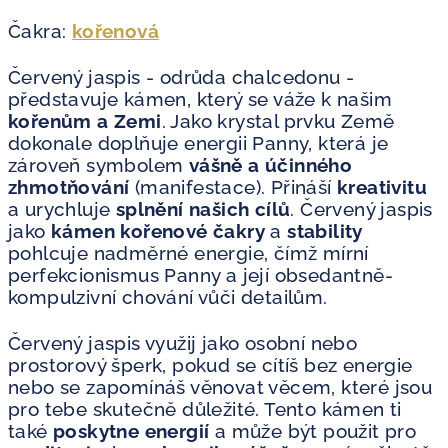
Čakra:
kořenová
Červený jaspis - odrůda chalcedonu -
představuje kámen, který se váže k našim
kořenům a Zemi
. Jako krystal prvku Země
dokonale doplňuje energii Panny, která je
zároveň symbolem
vášně a účinného
zhmotňování
(manifestace). Přináší
kreativitu
a urychluje
splnění našich cílů
. Červený jaspis
jako
kámen kořenové čakry
a
stability
pohlcuje nadměrné energie, čímž mírní
perfekcionismus Panny a její obsedantně-
kompulzivní chování vůči detailům.
Červený jaspis využij jako osobní nebo
prostorový šperk, pokud se cítíš bez energie
nebo se zapomínáš věnovat věcem, které jsou
pro tebe skutečně důležité. Tento kámen ti
také
poskytne energií
a může být použit pro