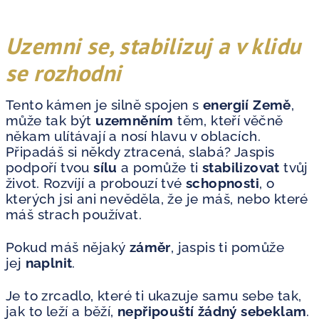
Uzemni se, stabilizuj a v klidu
se rozhodni
Tento kámen je silně spojen s
energií Země
,
může tak být
uzemněním
těm, kteří věčně
někam ulítávají a nosí hlavu v oblacích.
Připadáš si někdy ztracená, slabá? Jaspis
podpoří tvou
sílu
a pomůže ti
stabilizovat
tvůj
život. Rozvíjí a probouzí tvé
schopnosti
, o
kterých jsi ani nevěděla, že je máš, nebo které
máš strach používat.
Pokud máš nějaký
záměr
, jaspis ti pomůže
jej
naplnit
.
Je to zrcadlo, které ti ukazuje samu sebe tak,
jak to leží a běží,
nepřipouští žádný sebeklam
.