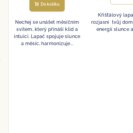
Do košíku
Křišťálový lapa
Nechej se unášet měsíčním
rozjasní tvůj do
svitem, který přináší klid a
energií slunce 
intuici. Lapač spojuje slunce
a měsíc, harmonizuje...