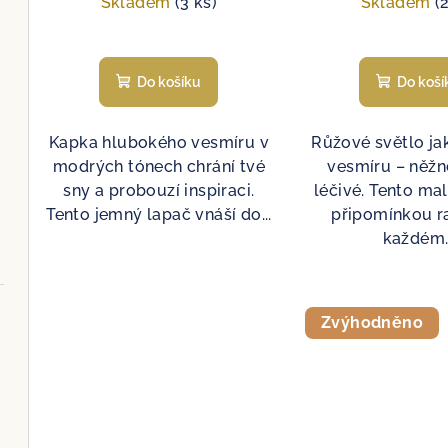
Skladem
(3 ks)
Skladem
(
Do košíku
Do koší
Kapka hlubokého vesmíru v
Růžové světlo ja
modrých tónech chrání tvé
vesmíru – něžné
sny a probouzí inspiraci.
léčivé. Tento mal
Tento jemný lapač vnáší do...
připomínkou r
každém..
Zvýhodněno