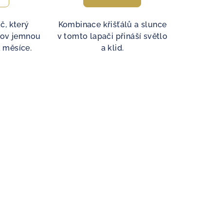
č, který
Kombinace křišťálů a slunce
mov jemnou
v tomto lapači přináší světlo
a měsíce.
a klid.