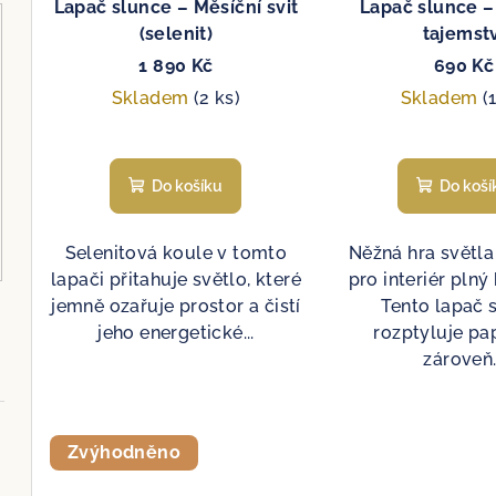
Lapač slunce – Měsíční svit
Lapač slunce –
u
t
(selenit)
tajemstv
k
ů
1 890 Kč
690 Kč
t
Skladem
(2 ks)
Skladem
(
ů
Do košíku
Do koší
Selenitová koule v tomto
Něžná hra světla
lapači přitahuje světlo, které
pro interiér plný
jemně ozařuje prostor a čistí
Tento lapač 
jeho energetické...
rozptyluje pa
zároveň.
Zvýhodněno