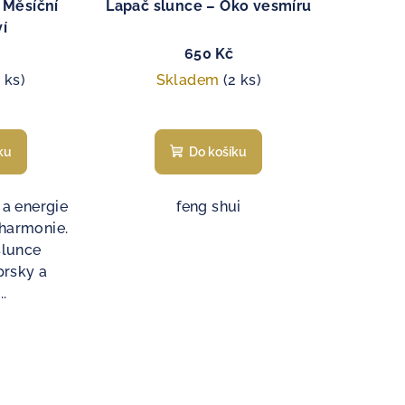
 Měsíční
Lapač slunce – Oko vesmíru
í
650 Kč
1 ks)
Skladem
(2 ks)
ku
Do košíku
 a energie
feng shui
 harmonie.
slunce
prsky a
..