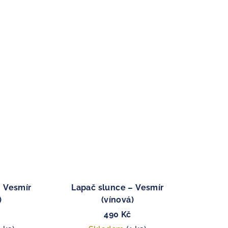
– Vesmír
Lapač slunce – Vesmír
)
(vínová)
490 Kč