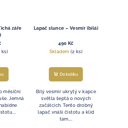
Tichá záře
Lapač slunce – Vesmír (bílá)
)
č
490 Kč
1 ks)
Skladem
(2 ks)
ku
Do košíku
ko měsíční
Bílý vesmír ukrytý v kapce
duše. Jemná
světla šeptá o nových
i nabídne
začátcích. Tento drobný
stotu....
lapač vnáší čistotu a klid
tam,...