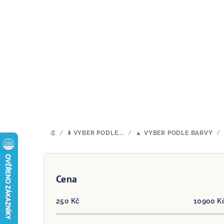
Přejít
na
obsah
/
⬇️ VYBER PODLE...
/
▲ VYBER PODLE BARVY
/
DOMŮ
P
o
Cena
s
250
Kč
10900
K
t