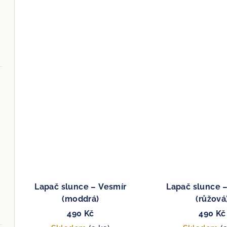
Lapač slunce – Vesmír
Lapač slunce 
(moddrá)
(růžová
490 Kč
490 Kč