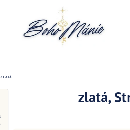
ZLATÁ
zlatá
, S
č