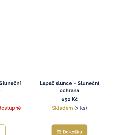
 Sluneční
Lapač slunce – Sluneční
e
ochrana
650 Kč
dostupné
Skladem
(3 ks)
Do košíku