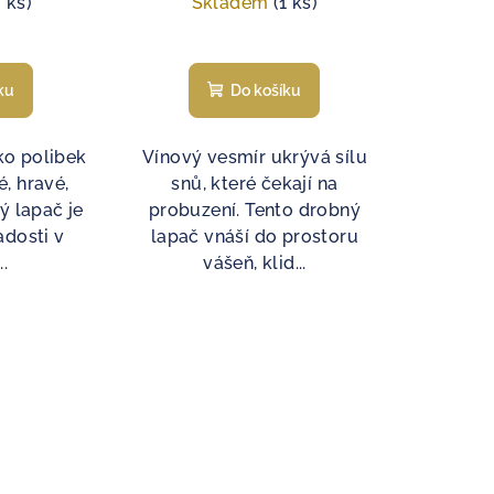
2 ks)
Skladem
(1 ks)
ku
Do košíku
ko polibek
Vínový vesmír ukrývá sílu
, hravé,
snů, které čekají na
ý lapač je
probuzení. Tento drobný
adosti v
lapač vnáší do prostoru
.
vášeň, klid...