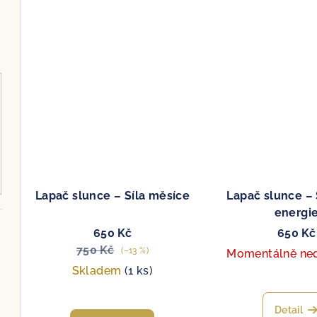
Lapač slunce – Síla měsíce
Lapač slunce –
energi
650 Kč
650 Kč
750 Kč
(–13 %)
Momentálně ne
Skladem
(1 ks)
Detail