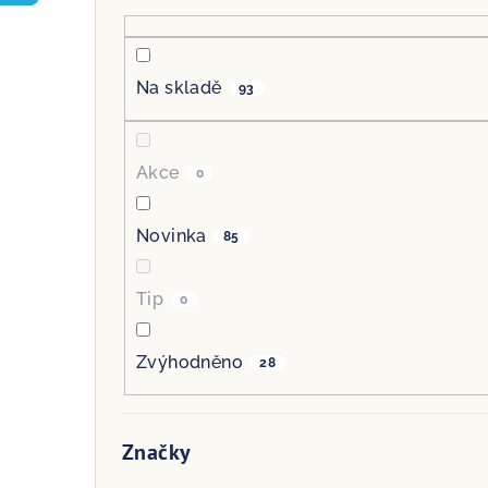
r
a
Na skladě
93
n
n
Akce
0
í
p
Novinka
85
a
Tip
0
n
e
Zvýhodněno
28
l
Značky