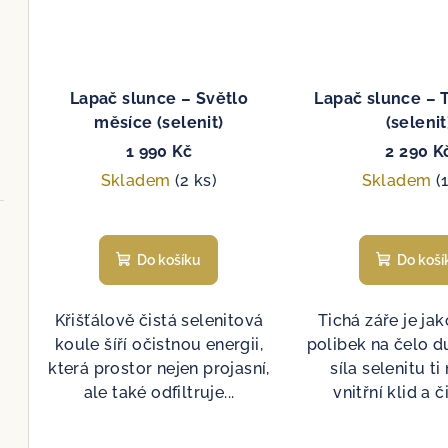
Lapač slunce – Světlo
Lapač slunce – 
měsíce (selenit)
(selenit
1 990 Kč
2 290 K
Skladem
(2 ks)
Skladem
(
Do košíku
Do koší
Křišťálově čistá selenitová
Tichá záře je ja
koule šíří očistnou energii,
polibek na čelo 
která prostor nejen projasní,
síla selenitu t
ale také odfiltruje...
vnitřní klid a či